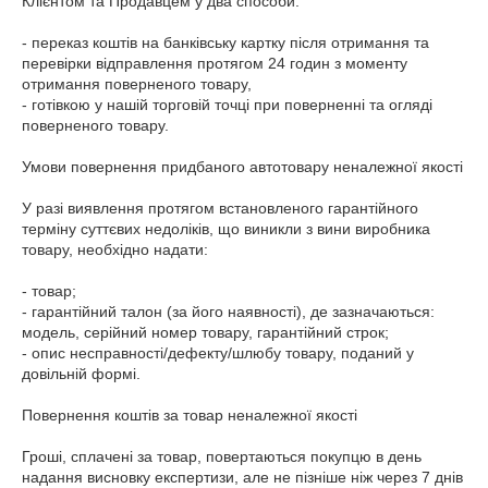
Клієнтом та Продавцем у два способи:

- переказ коштів на банківську картку після отримання та 
перевірки відправлення протягом 24 годин з моменту 
отримання поверненого товару,

- готівкою у нашій торговій точці при поверненні та огляді 
поверненого товару.

Умови повернення придбаного автотовару неналежної якості

У разі виявлення протягом встановленого гарантійного 
терміну суттєвих недоліків, що виникли з вини виробника 
товару, необхідно надати:

- товар;

- гарантійний талон (за його наявності), де зазначаються: 
модель, серійний номер товару, гарантійний строк;

- опис несправності/дефекту/шлюбу товару, поданий у 
довільній формі.

Повернення коштів за товар неналежної якості

Гроші, сплачені за товар, повертаються покупцю в день 
надання висновку експертизи, але не пізніше ніж через 7 днів 