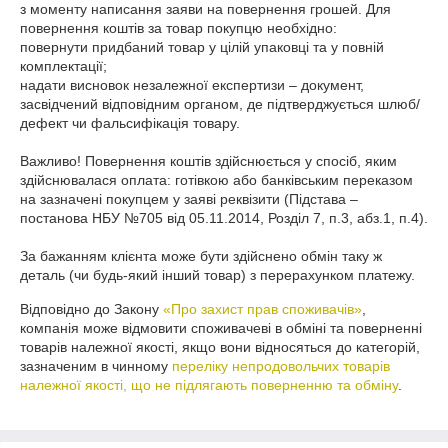
з моменту написання заяви на повернення грошей. Для 
повернення коштів за товар покупцю необхідно:

повернути придбаний товар у цілій упаковці та у повній 
комплектації;

надати висновок незалежної експертизи – документ, 
засвідчений відповідним органом, де підтверджується шлюб/
дефект чи фальсифікація товару.

Важливо! Повернення коштів здійснюється у спосіб, яким 
здійснювалася оплата: готівкою або банківським переказом 
на зазначені покупцем у заяві реквізити (Підстава – 
постанова НБУ №705 від 05.11.2014, Розділ 7, п.3, абз.1, п.4).

За бажанням клієнта може бути здійснено обмін таку ж 
деталь (чи будь-який інший товар) з перерахунком платежу.
Відповідно до Закону
«Про захист прав споживачів»
,
компанія може відмовити споживачеві в обміні та поверненні
товарів належної якості, якщо вони відносяться до категорій,
зазначеним в чинному
переліку непродовольчих товарів
належної якості, що не підлягають поверненню та обміну
.