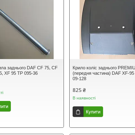
ила заднього DAF CF 75, CF
Крило коліс заднього PREMI
5, XF 95 TP 095-36
(передня частина) DAF XF-95
09-128
825 ₴
ті
В наявності
пити
Купити