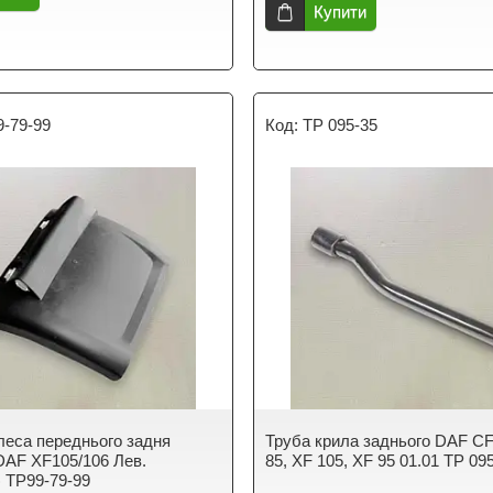
Купити
9-79-99
TP 095-35
леса переднього задня
Труба крила заднього DAF CF
DAF XF105/106 Лев.
85, XF 105, XF 95 01.01 TP 09
) TP99-79-99