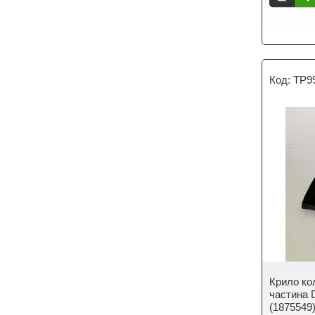
TP9
Крило ко
частина 
(1875549