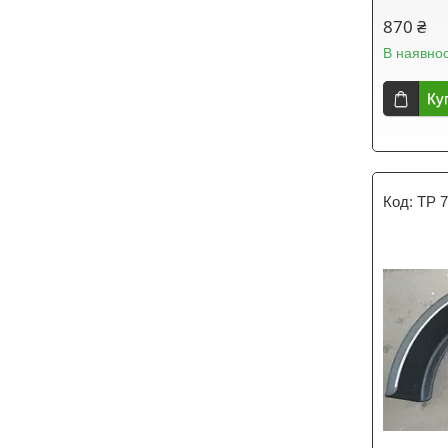
870 ₴
В наявнос
Ку
TP 7