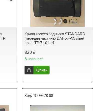
ня
Крило колеса заднього STANDARD
в TP
(передня частина) DAF XF-95 ліве/
прав. TP 71.01.14
820 ₴
В наявності
Купити
TP 99-78-98