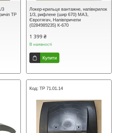
/3
Локер-крильце вантажне, напівкрилок
ричіп TP
1/3, рифлене (шир 670) МАЗ,
Євротягач, Напівпричепи
(0284989235) К-670
1 399 ₴
В наявності
Купити
TP 71.01.14