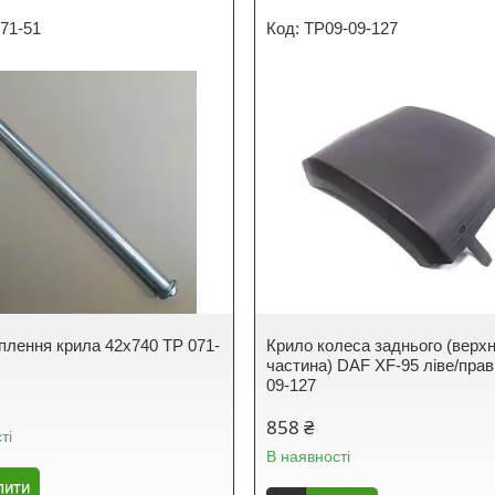
71-51
TP09-09-127
іплення крила 42х740 TP 071-
Крило колеса заднього (верх
частина) DAF XF-95 ліве/прав
09-127
858 ₴
ті
В наявності
пити