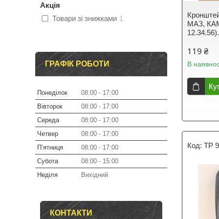
Акція
Кронштей
Товари зі знижками
1
МАЗ, КА
12.34.56)
119 ₴
ГРАФІК РОБОТИ
В наявнос
Ку
Понеділок
08:00
17:00
Вівторок
08:00
17:00
Середа
08:00
17:00
Четвер
08:00
17:00
TP 9
Пʼятниця
08:00
17:00
Субота
08:00
15:00
Неділя
Вихідний
КОНТАКТИ