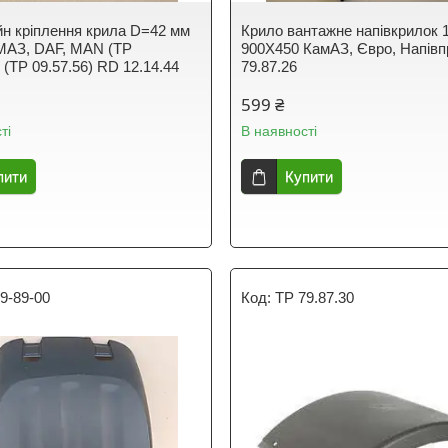
н кріплення крила D=42 мм
Крило вантажне напівкрилок 1
МАЗ, DAF, MAN (TP
900X450 КамАЗ, Євро, Напівп
. (TP 09.57.56) RD 12.14.44
79.87.26
599 ₴
ті
В наявності
пити
Купити
9-89-00
TP 79.87.30