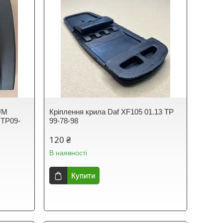
UM
Кріплення крила Daf XF105 01.13 TP
 TP09-
99-78-98
120 ₴
В наявності
Купити