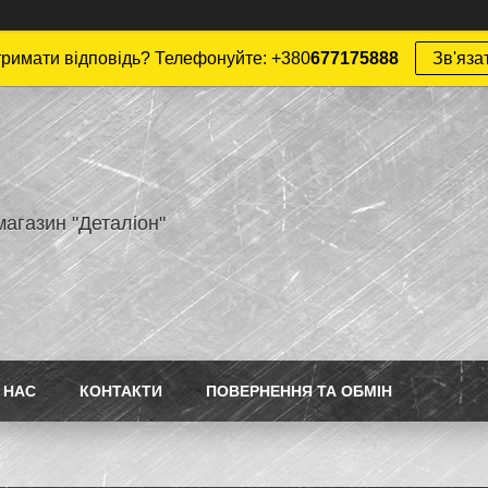
римати відповідь? Телефонуйте: +380
677175888
Зв'яза
магазин "Деталіон"
 НАС
КОНТАКТИ
ПОВЕРНЕННЯ ТА ОБМІН