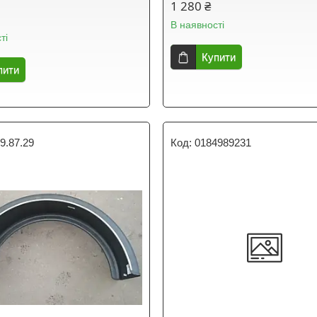
1 280 ₴
В наявності
ті
Купити
пити
9.87.29
0184989231