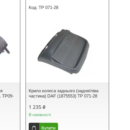
TP 071-28
ня
Крило колеса заднього (задня/ліва
. TP09-
частина) DAF (1875553) TP 071-28
1 235 ₴
В наявності
Купити