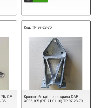
TP 97-28-70
 75, CF
Кронштейн кріплення крила DAF
5-35
XF95,105 (RD 71.01.16) TP 97-28-70