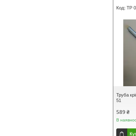
TP 0
Труба кр
51
589 ₴
В наявнос
Ку