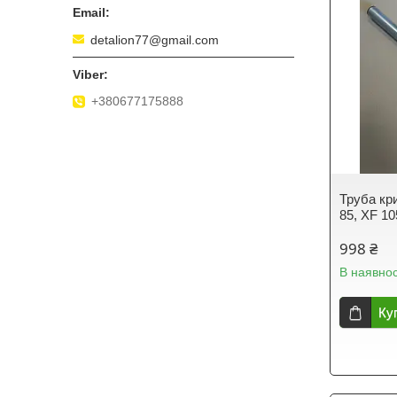
detalion77@gmail.com
+380677175888
Труба кр
85, XF 10
998 ₴
В наявнос
Ку