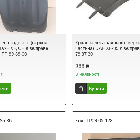
леса заднього (верхня
Крило колеса заднього (верх
 DAF XF, CF ліве/праве
частина) DAF XF-95 ліве/пра
) TP 99-89-00
79.87.30
988 ₴
ті
В наявності
пити
Купити
95-36
TP09-09-128