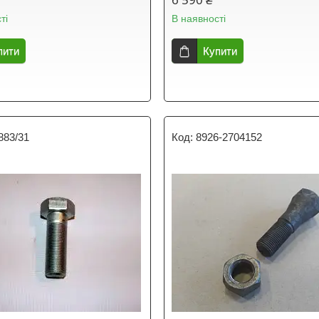
ті
В наявності
пити
Купити
883/31
8926-2704152