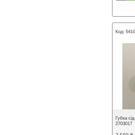
541
Губка сі
2703017
2 500 ₴