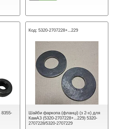
5320-2707228+...229
 8355-
Шайби фаркопа (фланці) (з 2-х) для
КамАЗ (5320-2707228+...229) 5320-
2707228/5320-2707229