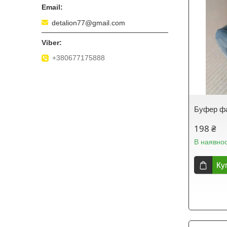
detalion77@gmail.com
+380677175888
Буфер ф
198 ₴
В наявнос
Ку