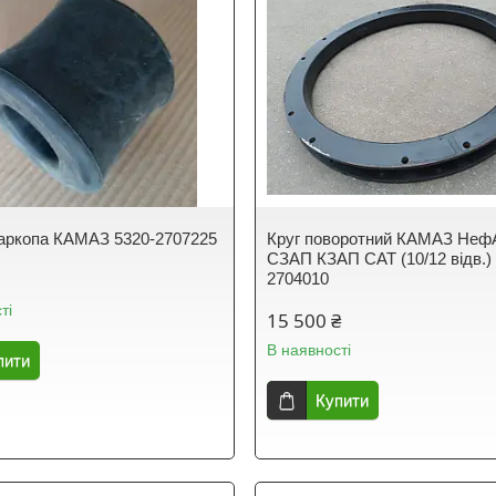
аркопа КАМАЗ 5320-2707225
Круг поворотний КАМАЗ Неф
СЗАП КЗАП САТ (10/12 відв.)
2704010
ті
15 500 ₴
В наявності
пити
Купити