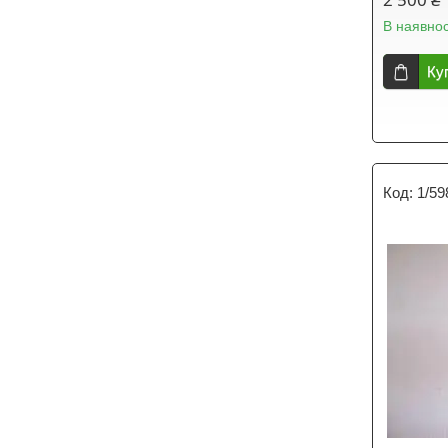
В наявнос
Ку
1/59