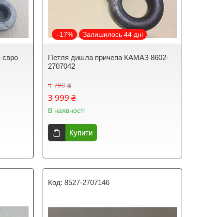
–17%
Залишилось 44 дні
 євро
Петля дишла причепа КАМАЗ 8602-
2707042
4 790 ₴
3 999 ₴
В наявності
Купити
8527-2707146