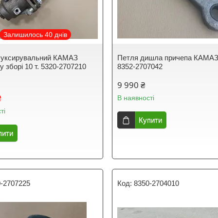
Залишилось 40 днів
буксирувальний КАМАЗ
Петля дишла причепа КАМАЗ
у зборі 10 т. 5320-2707210
8352-2707042
9 990 ₴
₴
В наявності
ті
Купити
пити
0-2707225
8350-2704010