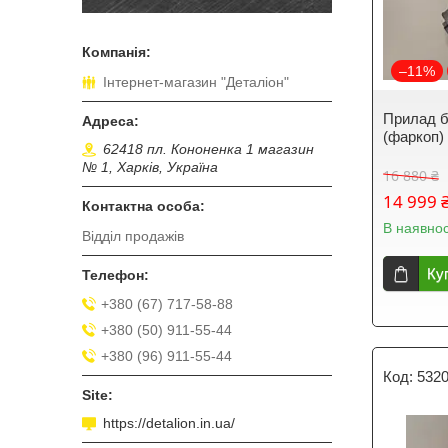
–11%
Інтернет-магазин "Деталіон"
Прилад 
(фаркоп) 
62418 пл. Кононенка 1 магазин
№ 1, Харків, Україна
16 880 ₴
14 999 
В наявнос
Відділ продажів
Ку
+380 (67) 717-58-88
+380 (50) 911-55-44
+380 (96) 911-55-44
532
https://detalion.in.ua/