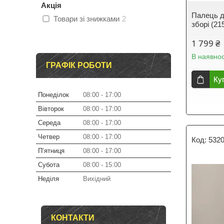
Акція
Палець 
Товари зі знижками
2
зборі (21
1 799 ₴
В наявнос
ГРАФІК РОБОТИ
Ку
Понеділок
08:00
17:00
Вівторок
08:00
17:00
Середа
08:00
17:00
Четвер
08:00
17:00
532
Пʼятниця
08:00
17:00
Субота
08:00
15:00
Неділя
Вихідний
КОНТАКТИ