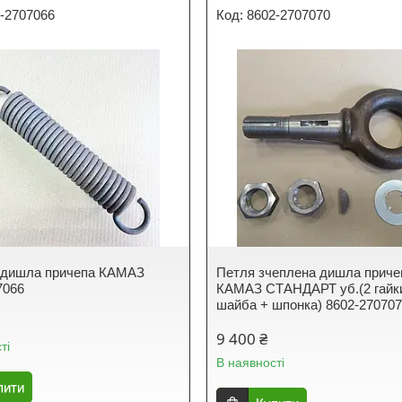
1-2707066
8602-2707070
 дишла причепа КАМАЗ
Петля зчеплена дишла приче
7066
КАМАЗ СТАНДАРТ уб.(2 гайк
шайба + шпонка) 8602-27070
9 400 ₴
ті
В наявності
пити