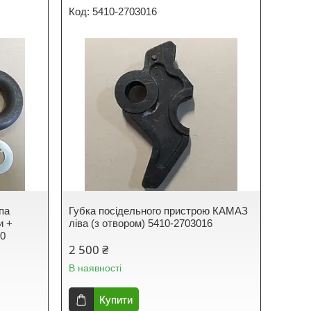
5410-2703016
па
Губка посідельного пристрою КАМАЗ
и +
ліва (з отвором) 5410-2703016
70
2 500 ₴
В наявності
Купити