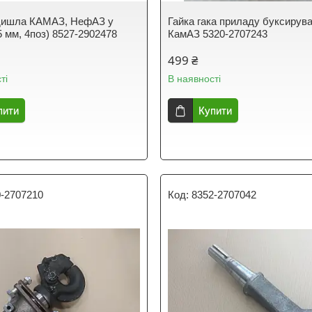
дишла КАМАЗ, НефАЗ у
Гайка гака приладу буксирув
5 мм, 4поз) 8527-2902478
КамАЗ 5320-2707243
499 ₴
ті
В наявності
пити
Купити
0-2707210
8352-2707042