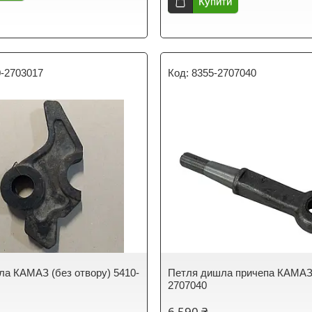
Купити
0-2703017
8355-2707040
дла КАМАЗ (без отвору) 5410-
Петля дишла причепа КАМАЗ
2707040
6 590 ₴