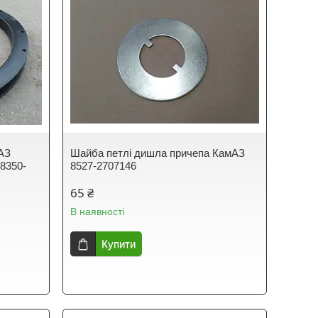
АЗ
Шайба петлі дишла причепа КамАЗ
 8350-
8527-2707146
65 ₴
В наявності
Купити