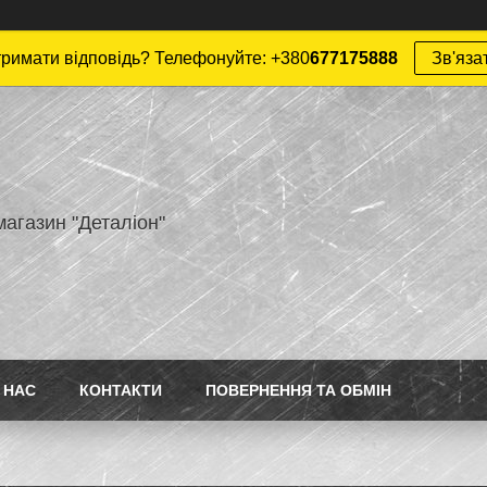
римати відповідь? Телефонуйте: +380
677175888
Зв'яза
магазин "Деталіон"
 НАС
КОНТАКТИ
ПОВЕРНЕННЯ ТА ОБМІН