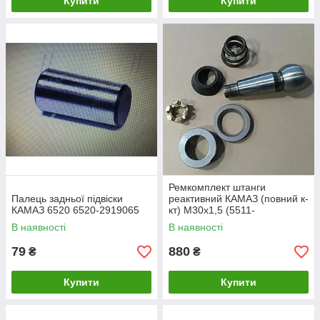
Купити
Купити
Ремкомплект штанги
Палець задньої підвіски
реактивний КАМАЗ (повний к-
КАМАЗ 6520 6520-2919065
кт) М30х1,5 (5511-
2919030/40/34-1) 5511-
В наявності
В наявності
2919012-РК
79
880
₴
₴
Купити
Купити