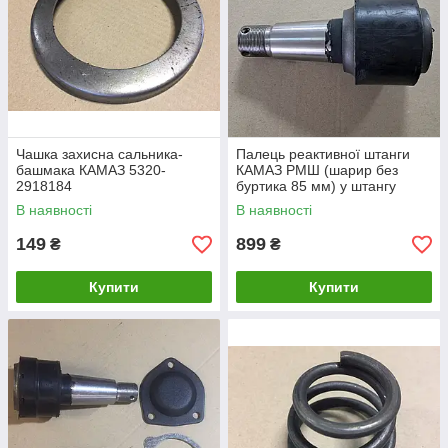
Чашка захисна сальника-
Палець реактивної штанги
башмака КАМАЗ 5320-
КАМАЗ РМШ (шарир без
2918184
буртика 85 мм) у штангу
Євро (М33) 5511-2919026-01
В наявності
В наявності
149
899
₴
₴
Купити
Купити