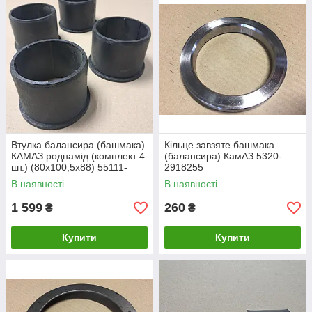
Втулка балансира (башмака)
Кільце завзяте башмака
КАМАЗ роднамід (комплект 4
(балансира) КамАЗ 5320-
шт.) (80х100,5х88) 55111-
2918255
2918074-01
В наявності
В наявності
1 599
260
₴
₴
Купити
Купити