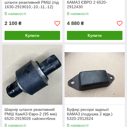
штанги реактивний РМШ (під
КАМАЗ ЄВРО 2 6520-
1630-2919010,-10,-11,-12)
2912430
D=75 мм L=130 мм.
В наявності
В наявності
180.3547-026
2 100
4 880
₴
₴
Купити
Купити
Шарнір штанги реактивний
Буфер ресори задньої
РМШ КамАЗ Євро-2 (95 мм)
КАМАЗ (подушка 2 відв.)
6520-2919026 сайлентблок
5320-2912624
В наявності
В наявності