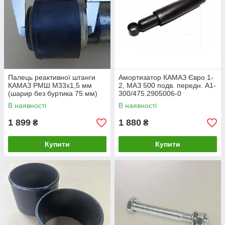
Палець реактивної штанги
Амортизатор КАМАЗ Євро 1-
КАМАЗ РМШ М33х1,5 мм
2, МАЗ 500 подв. передн. А1-
(шарир без буртика 75 мм)
300/475.2905006-0
(завод) 180.3511-026-01Е
В наявності
В наявності
1 899
1 880
₴
₴
Купити
Купити