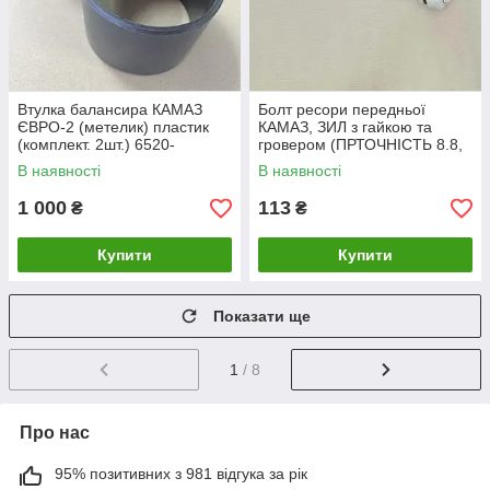
Втулка балансира КАМАЗ
Болт ресори передньої
ЄВРО-2 (метелик) пластик
КАМАЗ, ЗИЛ з гайкою та
(комплект. 2шт.) 6520-
гровером (ПРТОЧНІСТЬ 8.8,
2918074-01
М14х2.0х120) RD1/14221/31
В наявності
В наявності
1 000
113
₴
₴
Купити
Купити
Показати ще
1
/ 8
Про нас
95% позитивних з 981 відгука за рік