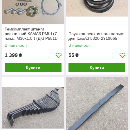
Ремкомплект штанги
реактивний КАМАЗ РМШ (7
Пружина реактивного пальця
наім., М30х1,5 ) (ДК) Р5511-
для КамАЗ 5320-2919065
2919000-15
В наявності
В наявності
1 399
55
₴
₴
Купити
Купити