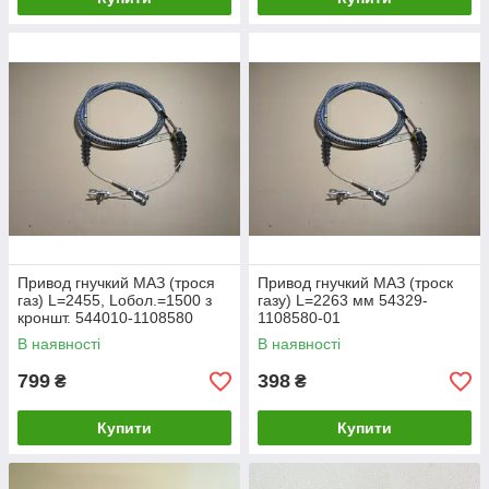
Привод гнучкий МАЗ (трося
Привод гнучкий МАЗ (троск
газ) L=2455, Loбол.=1500 з
газу) L=2263 мм 54329-
кроншт. 544010-1108580
1108580-01
В наявності
В наявності
799
398
₴
₴
Купити
Купити