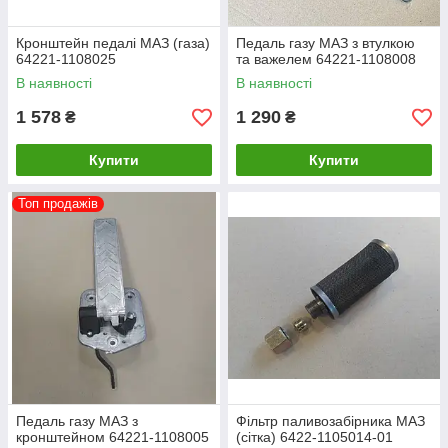
Кронштейн педалі МАЗ (газа)
Педаль газу МАЗ з втулкою
64221-1108025
та важелем 64221-1108008
В наявності
В наявності
1 578
1 290
₴
₴
Купити
Купити
Топ продажів
Педаль газу МАЗ з
Фільтр паливозабірника МАЗ
кронштейном 64221-1108005
(сітка) 6422-1105014-01