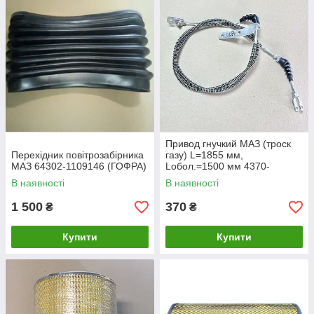
Привод гнучкий МАЗ (троск
Перехідник повітрозабірника
газу) L=1855 мм,
МАЗ 64302-1109146 (ГОФРА)
Loбол.=1500 мм 4370-
1108580
В наявності
В наявності
1 500
370
₴
₴
Купити
Купити