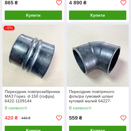
865
4 890
₴
₴
Купити
Купити
–5%
Перехідник повітрозабірника
Перехідник повітряного
МАЗ Гориз. d-150 (гофра)
фільтра гумовий шланг
6422-1109144
кутовий малий 64227-
1109375
В наявності
В наявності
420
559
₴
₴
440 ₴
Купити
Купити