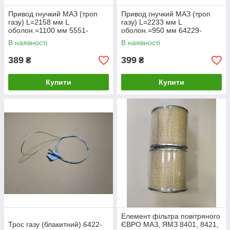
Привод гнучкий МАЗ (троп
Привод гнучкий МАЗ (троп
газу) L=2158 мм L
газу) L=2233 мм L
оболон.=1100 мм 5551-
оболон.=950 мм 64229-
1108580
1108580-01
В наявності
В наявності
389
399
₴
₴
Купити
Купити
Елемент фільтра повітряного
Трос газу (блакитний) 6422-
ЄВРО МАЗ, ЯМЗ 8401, 8421,