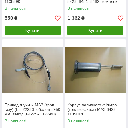
1108590
8423, 8481, 8482. комплект
8421-11090802
В наявності
В наявності
550
1 362
₴
₴
Купити
Купити
Привод гнучкий МАЗ (троп
Корпус паливного фільтра
газу) (L = 22233, оболон.=950
(топлівозахист) МАЗ 6422-
мм) завод (64229-1108580)
1105014
64229-1108580-01
В наявності
В наявності