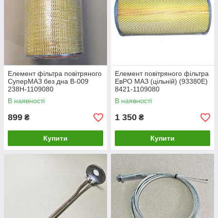
Елемент фільтра повітряного
Елемент повітряного фільтра
СуперМАЗ без дна В-009
ЕвРО МАЗ (цільній) (93380E)
238Н-1109080
8421-1109080
В наявності
В наявності
899
1 350
₴
₴
Купити
Купити