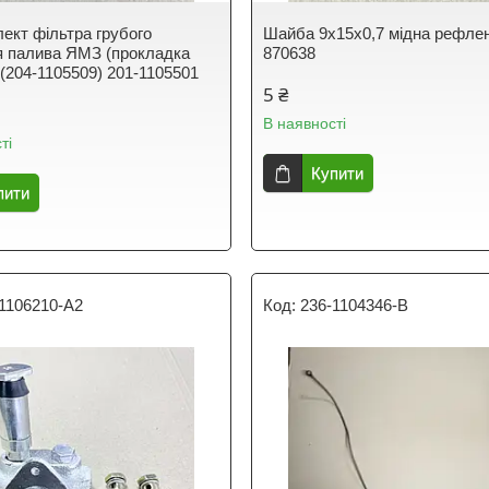
ект фільтра грубого
Шайба 9х15х0,7 мідна рефле
 палива ЯМЗ (прокладка
870638
 (204-1105509) 201-1105501
5 ₴
В наявності
ті
Купити
пити
1106210-A2
236-1104346-B