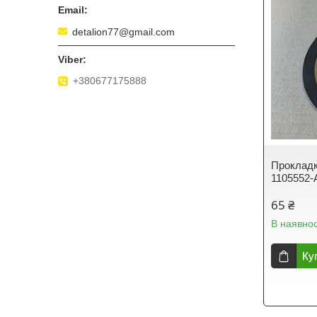
detalion77@gmail.com
+380677175888
Прокладк
1105552-
65 ₴
В наявнос
Ку