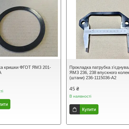
а кришки ФГОТ ЯМЗ 201-
Прокладка патрубка з'єднува
А
ЯМЗ 236, 238 впускного коле
(штани) 236-1115036-А2
45 ₴
ті
В наявності
пити
Купити