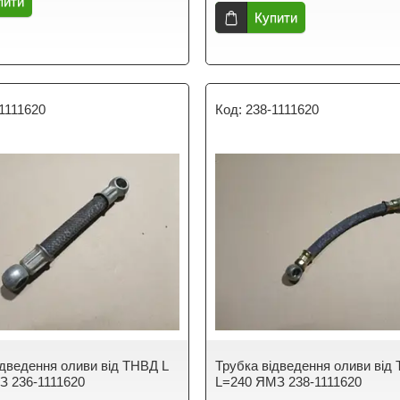
пити
Купити
1111620
238-1111620
ідведення оливи від ТНВД L
Трубка відведення оливи від
З 236-1111620
L=240 ЯМЗ 238-1111620