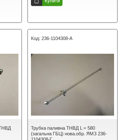
Купити
236-1104308-A
 ТНВД
Трубка паливна ТНВД L = 580
(загальна ГБЦ) нова.обр. ЯМЗ 236-
1104308-Г