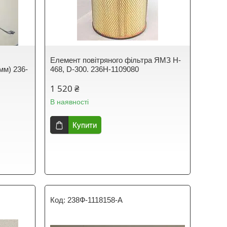
Елемент повітряного фільтра ЯМЗ H-
мм) 236-
468, D-300. 236Н-1109080
1 520 ₴
В наявності
Купити
238Ф-1118158-A