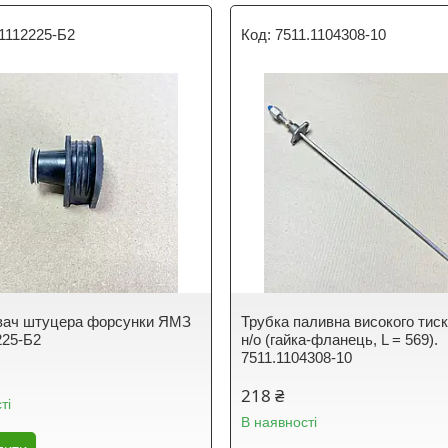
1112225-Б2
7511.1104308-10
вач штуцера форсунки ЯМЗ
Трубка паливна високого тис
225-Б2
н/о (гайка-фланець, L = 569).
7511.1104308-10
218 ₴
ті
В наявності