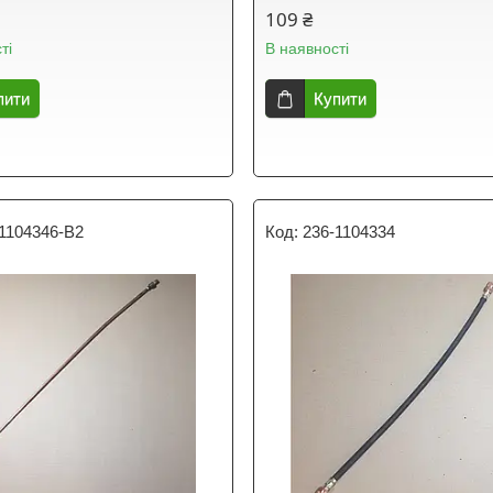
109 ₴
ті
В наявності
пити
Купити
1104346-В2
236-1104334