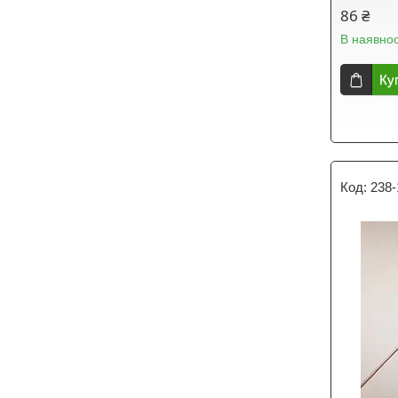
86 ₴
В наявнос
Ку
238-