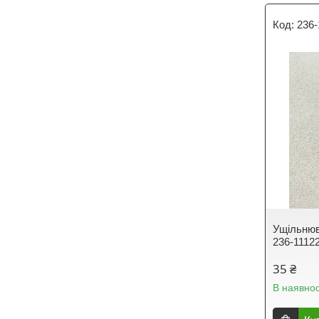
236-
Ущільню
236-1112
35 ₴
В наявнос