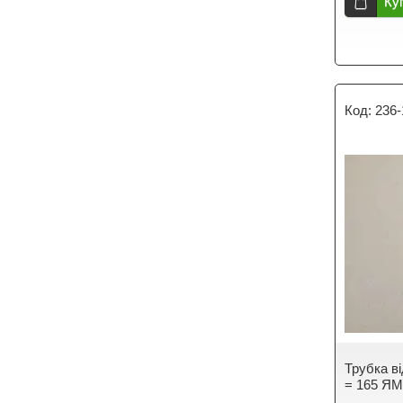
Ку
236-
Трубка в
= 165 ЯМ