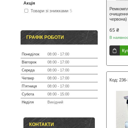
Акція
Ремкомпл
Товари зі знижками
5
очищення
червона)
65 ₴
ГРАФІК РОБОТИ
В наявнос
Ку
Понеділок
08:00
17:00
Вівторок
08:00
17:00
Середа
08:00
17:00
Четвер
08:00
17:00
236-
Пʼятниця
08:00
17:00
Субота
08:00
15:00
Неділя
Вихідний
КОНТАКТИ