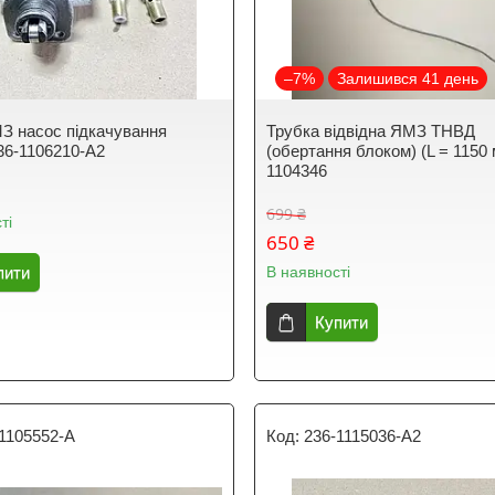
–7%
Залишився 41 день
 насос підкачування
Трубка відвідна ЯМЗ ТНВД
36-1106210-А2
(обертання блоком) (L = 1150 
1104346
699 ₴
ті
650 ₴
пити
В наявності
Купити
1105552-A
236-1115036-A2