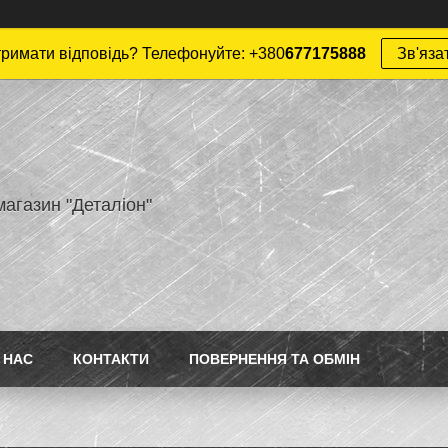
римати відповідь? Телефонуйте: +380
677175888
Зв'яза
магазин "Деталіон"
 НАС
КОНТАКТИ
ПОВЕРНЕННЯ ТА ОБМІН