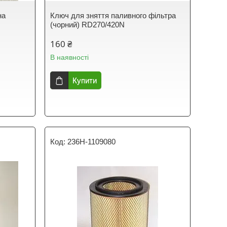
на
Ключ для зняття паливного фільтра
(чорний) RD270/420N
160 ₴
В наявності
Купити
236Н-1109080