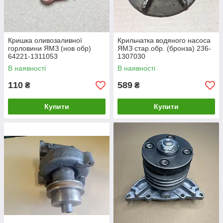
Кришка оливозаливної
Крильчатка водяного насоса
горловини ЯМЗ (нов обр)
ЯМЗ стар.обр. (бронза) 236-
64221-1311053
1307030
В наявності
В наявності
110
589
₴
₴
Купити
Купити