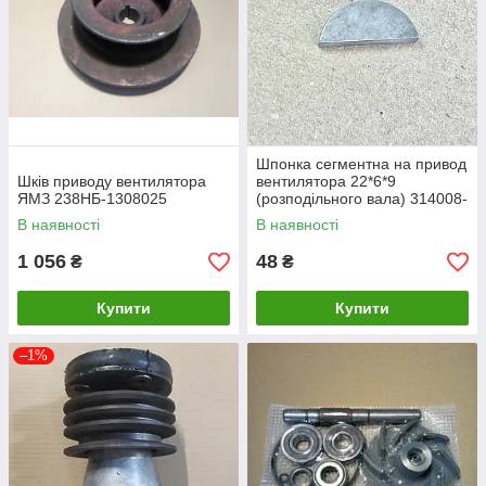
Шпонка сегментна на привод
Шків приводу вентилятора
вентилятора 22*6*9
ЯМЗ 238НБ-1308025
(розподільного вала) 314008-
П2
В наявності
В наявності
1 056
48
₴
₴
Купити
Купити
–1%