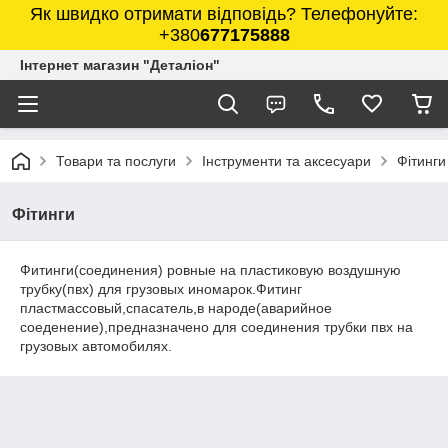
Як швидко отримати відповідь? Телефонуйте:
+380
677175888
Інтернет магазин "Деталіон"
Товари та послуги
Інструменти та аксесуари
Фітинги
Фітинги
Фитинги(соединения) ровные на пластиковую воздушную
трубку(пвх) для грузовых иномарок.Фитинг
пластмассовый,спасатель,в народе(аварийное
соеденение),предназначено для соединения трубки пвх на
грузовых автомобилях.