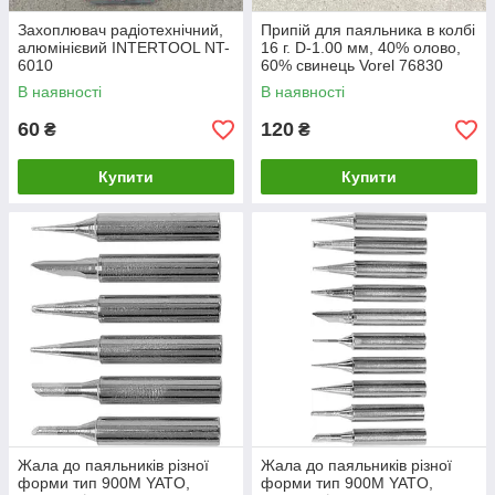
Захоплювач радіотехнічний,
Припій для паяльника в колбі
алюмінієвий INTERTOOL NT-
16 г. D-1.00 мм, 40% олово,
6010
60% свинець Vorel 76830
В наявності
В наявності
60
120
₴
₴
Купити
Купити
Жала до паяльників різної
Жала до паяльників різної
форми тип 900М YATO,
форми тип 900М YATO,