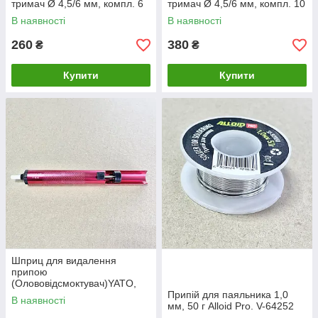
тримач Ø 4,5/6 мм, компл. 6
тримач Ø 4,5/6 мм, компл. 10
шт YT-82525
шт YT-82526
В наявності
В наявності
260
380
₴
₴
Купити
Купити
Шприц для видалення
припою
(Олововідсмоктувач)YATO,
Ø= 19,5 мм, l = 190 мм.YT-
Припій для паяльника 1,0
В наявності
82742
мм, 50 г Alloid Pro. V-64252