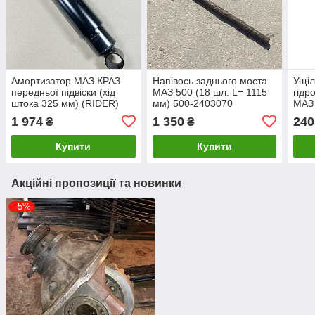
Амортизатор МАЗ КРАЗ
Напівось заднього моста
Ущіл
передньої підвіски (хід
МАЗ 500 (18 шл. L= 1115
гідр
штока 325 мм) (RIDER)
мм) 500-2403070
МАЗ 
А1-325/500-2905006
d-60
1 974
1 350
240
₴
₴
А
Купити
Купити
Акційні пропозиції та новинки
–5%