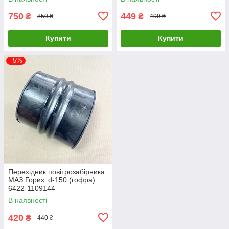
750
449
₴
₴
850 ₴
499 ₴
Купити
Купити
–5%
Перехідник повітрозабірника
МАЗ Гориз. d-150 (гофра)
6422-1109144
В наявності
420
₴
440 ₴