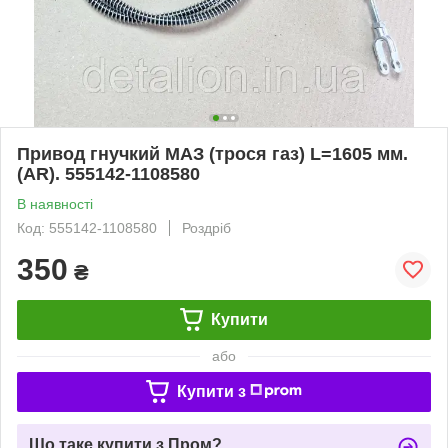
Привод гнучкий МАЗ (трося газ) L=1605 мм.
(AR). 555142-1108580
В наявності
Код: 555142-1108580
Роздріб
350
₴
Купити
або
Купити з
Що таке купити з Пром?