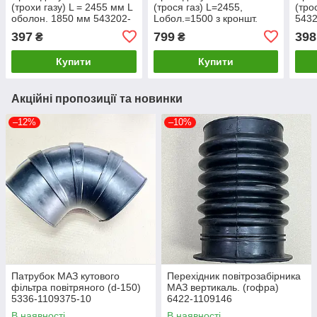
(трохи газу) L = 2455 мм L
(трося газ) L=2455,
(тро
оболон. 1850 мм 543202-
Loбол.=1500 з кроншт.
5432
1108580
544010-1108580
397
799
398
₴
₴
Купити
Купити
Акційні пропозиції та новинки
–12%
–10%
Патрубок МАЗ кутового
Перехідник повітрозабірника
фільтра повітряного (d-150)
МАЗ вертикаль. (гофра)
5336-1109375-10
6422-1109146
В наявності
В наявності