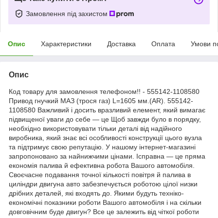
Замовлення під захистом
Опис
Характеристики
Доставка
Оплата
Умови п
Опис
Код товару для замовлення телефоном!! - 555142-1108580
Привод гнучкий МАЗ (трося газ) L=1605 мм.(AR). 555142-
1108580 Важливий і досить вразливий елемент, який вимагає
підвищеної уваги до себе — це Щоб завжди було в порядку,
необхідно використовувати тільки деталі від надійного
виробника, який знає всі особливості конструкції цього вузла
та підтримує свою репутацію. У нашому інтернет-магазині
запропоновано за найнижчими цінами. Ісправна — це пряма
економія палива й ефективна робота Вашого автомобіля.
Своєчасне подавання точної кількості повітря й палива в
циліндри двигуна авто забезпечується роботою цілої низки
дрібних деталей, які входять до. Якими будуть техніко-
економічні показники роботи Вашого автомобіля і на скільки
довговічним буде двигун? Все це залежить від чіткої роботи