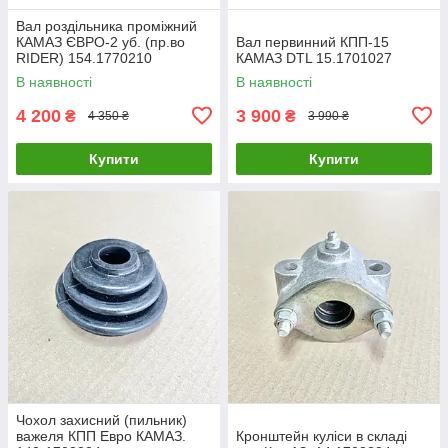
Вал роздільника проміжний
КАМАЗ ЄВРО-2 уб. (пр.во
Вал первинний КПП-15
RIDER) 154.1770210
КАМАЗ DTL 15.1701027
В наявності
В наявності
4 200
3 900
₴
₴
4 350 ₴
3 990 ₴
Купити
Купити
Чохол захисний (пильник)
важеля КПП Евро КАМАЗ.
Кронштейн куліси в складі