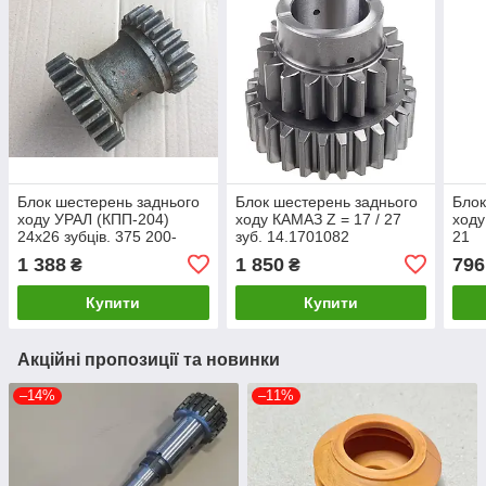
Блок шестерень заднього
Блок шестерень заднього
Блок
ходу УРАЛ (КПП-204)
ходу КАМАЗ Z = 17 / 27
ходу
24х26 зубців. 375 200-
зуб. 14.1701082
21
1701082-А
1 388
1 850
796
₴
₴
Купити
Купити
Акційні пропозиції та новинки
–14%
–11%