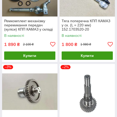
Ремкомплект механізму
Тяга поперечна КПП КАМАЗ
перемикання передач
у ск. (L = 220 мм)
(куліси) КПП КАМАЗ у складі
152.1703520-20
(ручки КПП) 14.1703212
В наявності
В наявності
1 890
1 800
₴
₴
2 100 ₴
1 980 ₴
Купити
Купити
–3%
–2%