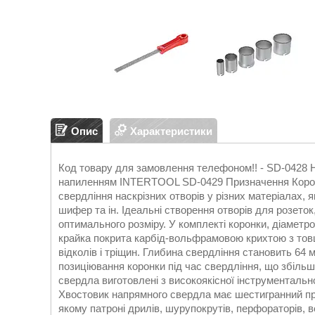
Опис
Характеристики
Код товару для замовлення телефоном!! - SD-0428 
напиленням INTERTOOL SD-0429 Призначення Коронк
свердління наскрізних отворів у різних матеріалах, я
шифер та ін. Ідеальні створення отворів для розеток
оптимального розміру. У комплекті коронки, діаметро
крайка покрита карбід-вольфрамовою крихтою з то
відколів і тріщин. Глибина свердління становить 6
позиціювання коронки під час свердління, що збільш
свердла виготовлені з високоякісної інструментально
Хвостовик напрямного свердла має шестигранний про
якому патроні дрилів, шурупокрутів, перфораторів,