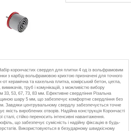
Набір корончастих свердел для плитки 4 од із вольфрамовим
и з карбід-вольфрамовою крихтою призначені для точного
к-от керамічна та кахельна плитка, комірський бетон, цегла,
, вимикачів, труб і комунікацій, з можливістю вибору
м 33, 53, 67, 73, 83 мм. Ефективне свердління Різальна
вщиною шару 5 мм, що забезпечує комфортне свердління без
4 мм. Завдяки центрувальному свердлу забезпечується точне
ує якість вироблених отворів. Надійна конструкція Корончасті
ї сталі, стійко переносить інтенсивні навантаження.
філь, що забезпечує сумісність і надійну фіксацію в будь-
 верстатів. Використовуються в безударному швидкісному