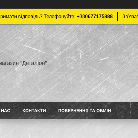
римати відповідь? Телефонуйте: +380
677175888
Зв'яза
магазин "Деталіон"
 НАС
КОНТАКТИ
ПОВЕРНЕННЯ ТА ОБМІН