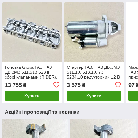
Головка блока ГАЗ ПАЗ
Стартер ГАЗ, ПАЗ ДВ.ЗМЗ
Ман
ДВ.ЗМЗ 511,513,523 в
511.10, 513.10, 73,
ГАЗ 
зборі клапанами (RIDER).
5234.10 редукторний 12 В
прис
66-06-1003007-20
z=9 2.0 кВт (DECARO).
(чор
13 755
3 575
97
₴
₴
6042.3708
Купити
Купити
Акційні пропозиції та новинки