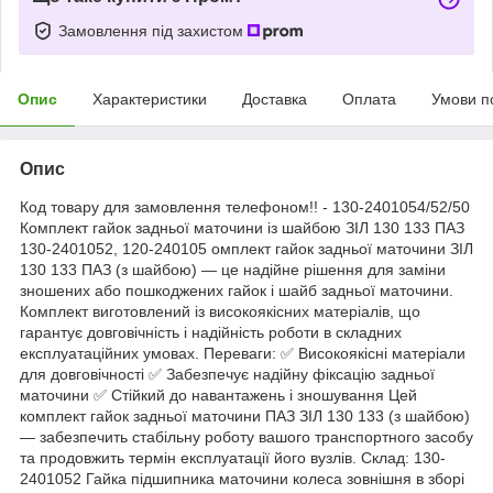
Замовлення під захистом
Опис
Характеристики
Доставка
Оплата
Умови п
Опис
Код товару для замовлення телефоном!! - 130-2401054/52/50
Комплект гайок задньої маточини із шайбою ЗІЛ 130 133 ПАЗ
130-2401052, 120-240105 омплект гайок задньої маточини ЗІЛ
130 133 ПАЗ (з шайбою) — це надійне рішення для заміни
зношених або пошкоджених гайок і шайб задньої маточини.
Комплект виготовлений із високоякісних матеріалів, що
гарантує довговічність і надійність роботи в складних
експлуатаційних умовах. Переваги: ✅ Високоякісні матеріали
для довговічності ✅ Забезпечує надійну фіксацію задньої
маточини ✅ Стійкий до навантажень і зношування Цей
комплект гайок задньої маточини ПАЗ ЗІЛ 130 133 (з шайбою)
— забезпечить стабільну роботу вашого транспортного засобу
та продовжить термін експлуатації його вузлів. Склад: 130-
2401052 Гайка підшипника маточини колеса зовнішня в зборі