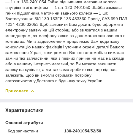
— 1 шт. 130-2401054 Гайка підшипника маточини колеса
внутрішня зі штифтом — 1 шт. 120-2401050 Шайба замкова
гайки підшипника маточини заднього колеса — 1 шт.
Застосування: ЗІЛ 130 133ГЯ 133 433360 Провід ЛАЗ 699 ПАЗ
4234 4230 32053 Щоб замовити Вам досить буде оформити
електронну заявку на цій сторінці або зв'язатися з нашим
менеджером, зателефонувавши за допомогою зазначеного в
контактах. Ми із задоволенням приділяємо Вам додаткову
консультацію наших фахівців і уточним окремі деталі Вашого
замовлення.У разі, коли ремонт Вашого автомобіля вимагає
заміни тієї запчастини, яка з певних причин не має на складі
або в нашому інтернет-магазині, то Ви можете залишити
заявку на купівлю, а ми так само зробите все, що від нас
залежить, щоб ви змогли отримати потрібну
автозапчастину.Доставка в будь-яку точку України.
Приховати
Характеристики
Основні атрибути
Код запчастини
130-2401054/52/50