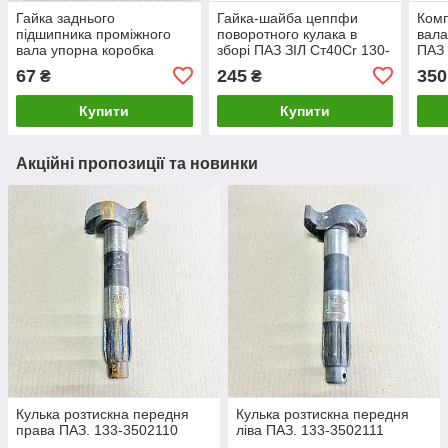
Гайка заднього
Гайка-шайба цеппфи
Комп
підшипника проміжного
поворотного кулака в
вала
вала упорна коробка
зборі ПАЗ ЗІЛ Ст40Cr 130-
ПАЗ 
передач ЗІЛ ПАЗ 4234.
3001060-Б
130-
67
245
350
₴
₴
130-1701061
Купити
Купити
Акційні пропозиції та новинки
Кулька розтискна передня
Кулька розтискна передня
права ПАЗ. 133-3502110
ліва ПАЗ. 133-3502111