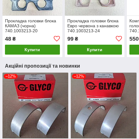
Прокладка головки блока
Прокладка головки блока
Комп
КАМАЗ (чорна)
Евро червона з канавкою
голо
740.1003213-20
740.1003213-24
740.
48
99
550
₴
₴
Купити
Купити
Акційні пропозиції та новинки
–12%
–12%