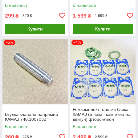
найм 48 шт) 740.1003040-
В наявності
В наявності
26РЕ
299
1 599
₴
₴
320 ₴
1 699 ₴
Купити
Купити
–5%
–4%
Ремкомплект головки блока
Втулка клапана напрямна
КАМАЗ (5 наім., комплект на
КАМАЗ 740.1007032
двигун) фторсилікон
(TEMPEST) 7405.1002008-
В наявності
В наявності
05SF
260
2 499
₴
₴
275 ₴
2 599 ₴