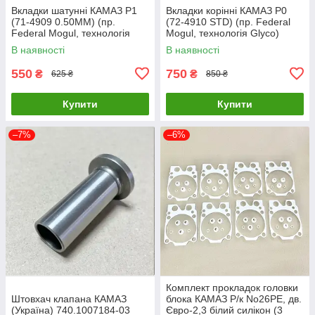
Вкладки шатунні КАМАЗ Р1
Вкладки корінні КАМАЗ Р0
(71-4909 0.50MM) (пр.
(72-4910 STD) (пр. Federal
Federal Mogul, технологія
Mogul, технологія Glyco)
Glyco) 7405.1000104 Р1
7405.1000102 Р0
В наявності
В наявності
550
750
₴
₴
625 ₴
850 ₴
Купити
Купити
–7%
–6%
Комплект прокладок головки
Штовхач клапана КАМАЗ
блока КАМАЗ Р/к No26РЕ, дв.
(Україна) 740.1007184-03
Євро-2,3 білий силікон (3