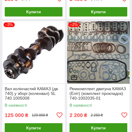
Купити
Купити
–3%
–2%
Вал колінчастий КАМАЗ (дв.
Ремкомплект двигуна КАМАЗ
740) у зборі (коленвал) SL
(Еліт) (комплект прокладок)
740.1005008
740-1002035-01
В наявності
В наявності
125 000
2 200
₴
₴
129 000 ₴
2 250 ₴
Купити
Купити