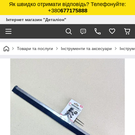
Як швидко отримати відповідь? Телефонуйте:
+380
677175888
Інтернет магазин "Деталіон"
Товари та послуги
Інструменти та аксесуари
Інструм