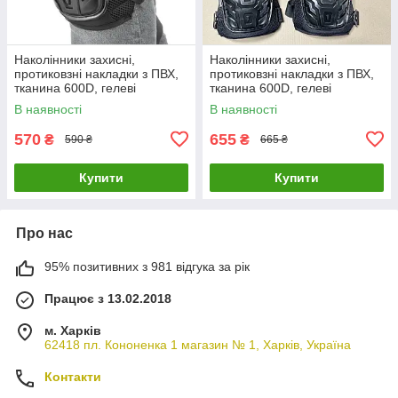
Наколінники захисні,
Наколінники захисні,
протиковзні накладки з ПВХ,
протиковзні накладки з ПВХ,
тканина 600D, гелеві
тканина 600D, гелеві
подушки, INTERTOOL SP-
подушки, INTERTOOL SP-
В наявності
В наявності
0055
0053
570
655
₴
₴
590 ₴
665 ₴
Купити
Купити
Про нас
95% позитивних з 981 відгука за рік
Працює з 13.02.2018
м. Харків
62418 пл. Кононенка 1 магазин № 1, Харків, Україна
Контакти