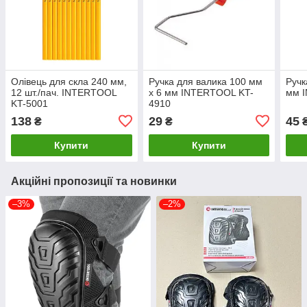
Олівець для скла 240 мм,
Ручка для валика 100 мм
Ручк
12 шт./пач. INTERTOOL
x 6 мм INTERTOOL KT-
мм 
KT-5001
4910
138
29
45
₴
₴
Купити
Купити
Акційні пропозиції та новинки
–3%
–2%