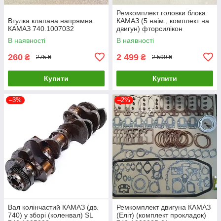
Ремкомплект головки блока
Втулка клапана напрямна
КАМАЗ (5 наім., комплект на
КАМАЗ 740.1007032
двигун) фторсилікон
(TEMPEST) 7405.1002008-
В наявності
В наявності
05SF
260
2 499
₴
₴
275 ₴
2 599 ₴
Купити
Купити
–3%
–2%
Вал колінчастий КАМАЗ (дв.
Ремкомплект двигуна КАМАЗ
740) у зборі (коленвал) SL
(Еліт) (комплект прокладок)