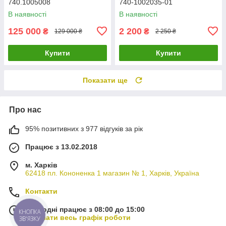
740.1005008
740-1002035-01
В наявності
В наявності
125 000
2 200
₴
₴
129 000 ₴
2 250 ₴
Купити
Купити
Показати ще
Про нас
95% позитивних з 977 відгуків за рік
Працює з 13.02.2018
м. Харків
62418 пл. Кононенка 1 магазин № 1, Харків, Україна
Контакти
Сьогодні працює з 08:00 до 15:00
КНОПКА
Показати весь графік роботи
ЗВ'ЯЗКУ