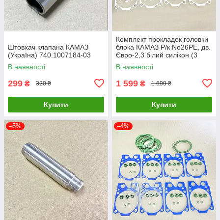
Комплект прокладок головки
Штовхач клапана КАМАЗ
блока КАМАЗ Р/к No26РЕ, дв.
(Україна) 740.1007184-03
Євро-2,3 білий силікон (3
найм 48 шт) 740.1003040-
В наявності
В наявності
26РЕ
299
1 599
₴
₴
320 ₴
1 699 ₴
Купити
Купити
–5%
–4%