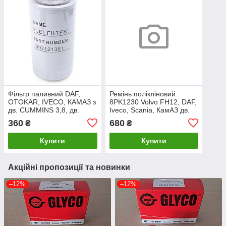
Фільтр паливний DAF,
Ремінь полікліновий
OTOKAR, IVECO, КАМАЗ з
8PK1230 Volvo FH12, DAF,
дв. CUMMINS 3,8, дв.
Iveco, Scania, КамАЗ дв.
WEICHAI WD615/ WP10
Cummins 8РК1230
360
680
₴
₴
ан.1000442956
1002121361
Купити
Купити
(02.0427.2159)
Акційні пропозиції та новинки
–12%
–12%