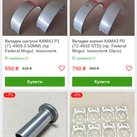
Вкладки шатунні КАМАЗ Р1
Вкладки корінні КАМАЗ Р0
(71-4909 0.50MM) (пр.
(72-4910 STD) (пр. Federal
Federal Mogul, технологія
Mogul, технологія Glyco)
Glyco) 7405.1000104 Р1
7405.1000102 Р0
В наявності
В наявності
550
750
₴
₴
625 ₴
850 ₴
Купити
Купити
–7%
–6%