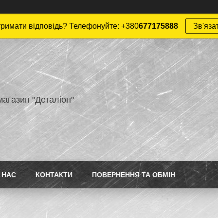
римати відповідь? Телефонуйте: +380
677175888
Зв'яза
магазин "Деталіон"
 НАС
КОНТАКТИ
ПОВЕРНЕННЯ ТА ОБМІН