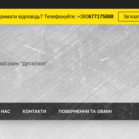
римати відповідь? Телефонуйте: +380
677175888
Зв'яза
магазин "Деталіон"
 НАС
КОНТАКТИ
ПОВЕРНЕННЯ ТА ОБМІН