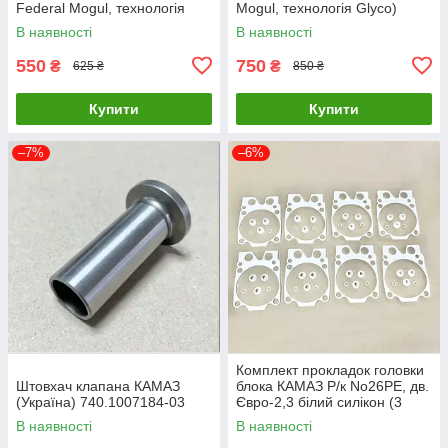
Federal Mogul, технологія
Mogul, технологія Glyco)
Glyco) 7405.1000104 Р1
7405.1000102 Р0
В наявності
В наявності
550
750
₴
₴
625 ₴
850 ₴
Купити
Купити
–7%
–6%
Комплект прокладок головки
Штовхач клапана КАМАЗ
блока КАМАЗ Р/к No26РЕ, дв.
(Україна) 740.1007184-03
Євро-2,3 білий силікон (3
найм 48 шт) 740.1003040-
В наявності
В наявності
26РЕ