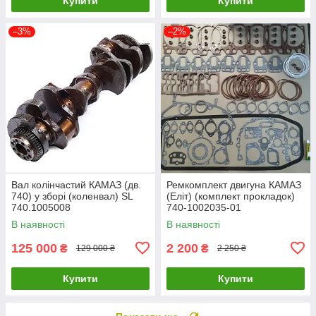
Купити
Купити
–3%
–2%
Вал колінчастий КАМАЗ (дв.
Ремкомплект двигуна КАМАЗ
740) у зборі (коленвал) SL
(Еліт) (комплект прокладок)
740.1005008
740-1002035-01
В наявності
В наявності
125 000
2 200
₴
₴
129 000 ₴
2 250 ₴
Купити
Купити