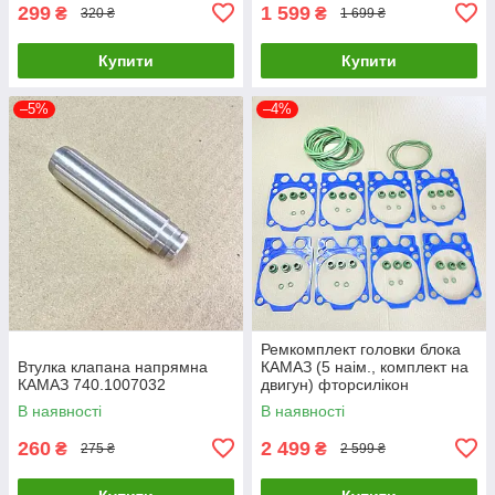
299
1 599
₴
₴
320 ₴
1 699 ₴
Купити
Купити
–5%
–4%
Ремкомплект головки блока
Втулка клапана напрямна
КАМАЗ (5 наім., комплект на
КАМАЗ 740.1007032
двигун) фторсилікон
(TEMPEST) 7405.1002008-
В наявності
В наявності
05SF
260
2 499
₴
₴
275 ₴
2 599 ₴