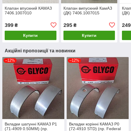
Клапан впускний КАМАЗ
Клапан випускний КамАЗ
Клап
7406.1007010
(ДК) 7406.1007015
(ДК)
399
295
249
₴
₴
Купити
Купити
Акційні пропозиції та новинки
–12%
–12%
Вкладки шатунні КАМАЗ Р1
Вкладки корінні КАМАЗ Р0
(71-4909 0.50MM) (пр.
(72-4910 STD) (пр. Federal