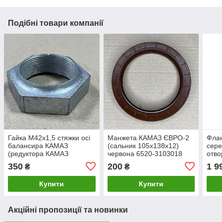
Подібні товари компанії
Гайка М42х1,5 стяжки осі
Манжета КАМАЗ ЄВРО-2
Фла
балансира КАМАЗ
(сальник 105х138х12)
сере
(редуктора КАМАЗ
червона 6520-3103018
отво
заднього та середнього
642
350
200
1 9
₴
₴
моста 5320-2402269)
(завод) 8535
Купити
Купити
Акційні пропозиції та новинки