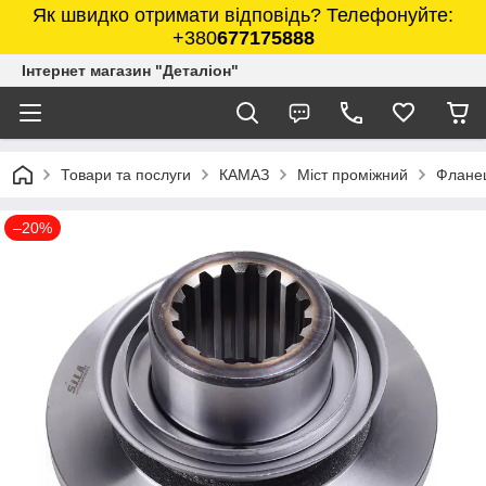
Як швидко отримати відповідь? Телефонуйте:
+380
677175888
Інтернет магазин "Деталіон"
Товари та послуги
КАМАЗ
Міст проміжний
Фланец
–20%