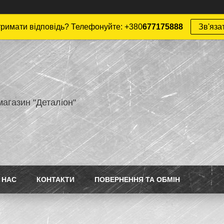
римати відповідь? Телефонуйте: +380
677175888
Зв'яза
магазин "Деталіон"
 НАС
КОНТАКТИ
ПОВЕРНЕННЯ ТА ОБМІН