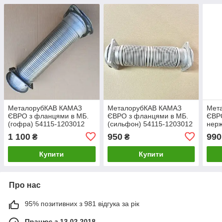
МеталорубКАВ КАМАЗ
МеталорубКАВ КАМАЗ
Мет
ЄВРО з фланцями в МБ.
ЄВРО з фланцями в МБ.
ЄВРО
(гофра) 54115-1203012
(сильфон) 54115-1203012
нерж
120
1 100
950
990
₴
₴
Купити
Купити
Про нас
95% позитивних з 981 відгука за рік
Працює з 13.02.2018