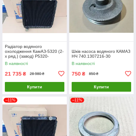
Радіатор водяного
охолодження КамАЗ-5320 (2-
Шків насоса водяного КАМАЗ
х ряд.) (завод) Р5320-
НЧ 740.1307216-30
1301010
В наявності
В наявності
21 735
750
₴
₴
28 980 ₴
850 ₴
Купити
Купити
–11%
–11%