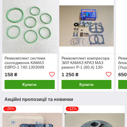
Ремкомплект системи
Ремкомплект компресора
Ремк
охолодження КАМАЗ
ЗИЛ КАМАЗ КРАЗ МАЗ
бло
ЄВРО-1 740.1303099
ремонт Р-1 (60,4) 130-
(Ущі
3509509-01 5320-
голо
158
1 250
650
₴
₴
3509509-01
наїм
РЕМ
Купити
Купити
Акційні пропозиції та новинки
–25%
–12%