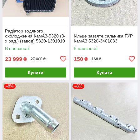
Радіатор водяного
охолодження КамАЗ-5320 (3-
Кільце завзяте сальника ГУР
х ряд.) (завод) 5320-1301010
КамАЗ 5320-3401033
В наявності
В наявності
23 999
150
₴
₴
27 000 ₴
168 ₴
Купити
Купити
–8%
–6%