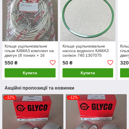
Кільце ущільнювальне
Кільце ущільнювальне
Кіль
гільзи КАМАЗ комплект на
насоса водяного КАМАЗ
гіль
двигун (8 тонких + 16
силікон 740.1307075
двиг
товстих) біле
товс
550
50
320
₴
₴
740.1002031/024
740.
Купити
Купити
Акційні пропозиції та новинки
–12%
–12%