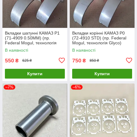
Вкладки шатунні КАМАЗ Р1
Вкладки корінні КАМАЗ Р0
(71-4909 0.50MM) (пр.
(72-4910 STD) (пр. Federal
Federal Mogul, технологія
Mogul, технологія Glyco)
Glyco) 7405.1000104 Р1
7405.1000102 Р0
В наявності
В наявності
550
750
₴
₴
625 ₴
850 ₴
Купити
Купити
–7%
–6%