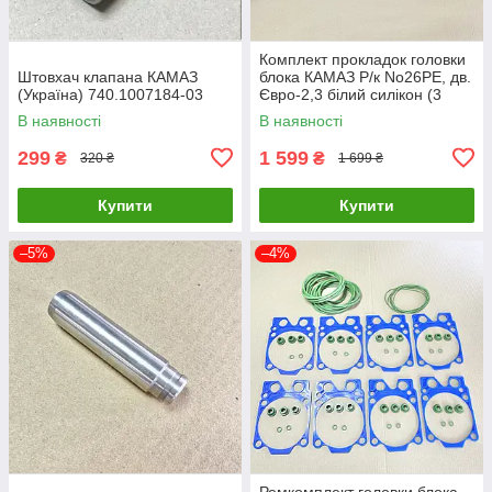
Комплект прокладок головки
Штовхач клапана КАМАЗ
блока КАМАЗ Р/к No26РЕ, дв.
(Україна) 740.1007184-03
Євро-2,3 білий силікон (3
найм 48 шт) 740.1003040-
В наявності
В наявності
26РЕ
299
1 599
₴
₴
320 ₴
1 699 ₴
Купити
Купити
–5%
–4%
Ремкомплект головки блока