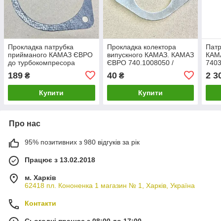
Прокладка патрубка
Прокладка колектора
Патр
прийманого КАМАЗ ЄВРО
випускного КАМАЗ. КАМАЗ
КАМ
до турбокомпресора
ЄВРО 740.1008050 /
7403
(металоасист, D = 120 мм)
7403.1008050
189
40
2 3
₴
₴
54115-1203023-20
Купити
Купити
Про нас
95% позитивних з 980 відгуків за рік
Працює з 13.02.2018
м. Харків
62418 пл. Кононенка 1 магазин № 1, Харків, Україна
Контакти
Сьогодні працює з 08:00 до 17:00