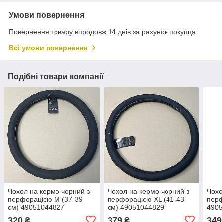
Умови повернення
Повернення товару впродовж 14 днів за рахунок покупця
Всі умови повернення
Подібні товари компанії
Чохол на кермо чорний з
Чохол на кермо чорний з
Чохо
перфорацією М (37-39
перфорацією XL (41-43
перф
см) 49051044827
см) 49051044829
490
320
379
349
₴
₴