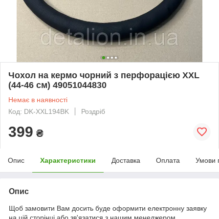
Чохол на кермо чорний з перфорацією XXL
(44-46 см) 49051044830
Немає в наявності
Код: DK-XXL194BK
Роздріб
399
₴
Опис
Характеристики
Доставка
Оплата
Умови 
Опис
Щоб замовити Вам досить буде оформити електронну заявку
на цій сторінці або зв'язатися з нашим менеджером,