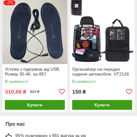
–2%
Устілки з підігрівом від USB.
Органайзер на переднє
Розмір 35-46. ax-857
сидіння автомобіля. VT2126
В наявності
В наявності
310,66
150
₴
₴
317 ₴
Купити
Купити
Про нас
95% позитивних з 981 відгука за рік