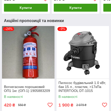
Купити
Купити
Акційні пропозиції та новинки
–24%
–9%
Пилосос будівельний 1.0 кВт,
Вогнегасник порошковий
бак 15 л., пластик, >17кПа
ОП1 1кг. (ОП-1) 1905883209
INTERTOOL DT-1015
В наявності
В наявності
420
1 900
₴
₴
550 ₴
2 079 ₴