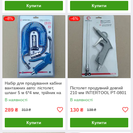
Купити
Купити
–8%
–6%
Набір для продування кабіни
вантажних авто: пістолет,
Пістолет продувний довгий
шланг 5 м 6*4 мм, трійник на
210 мм INTERTOOL PT-0801
6 мм. INTERTOOL PT-1506
В наявності
В наявності
289
130
₴
₴
313 ₴
138 ₴
Купити
Купити