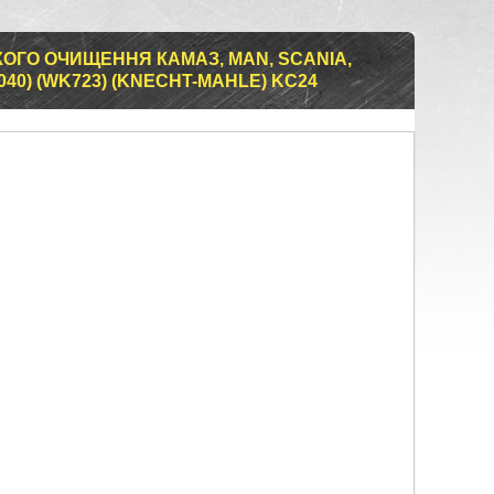
ОГО ОЧИЩЕННЯ КАМАЗ, MAN, SCANIA,
7040) (WK723) (KNECHT-MAHLE) KC24