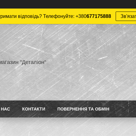
римати відповідь? Телефонуйте: +380
677175888
Зв'яза
магазин "Деталіон"
 НАС
КОНТАКТИ
ПОВЕРНЕННЯ ТА ОБМІН