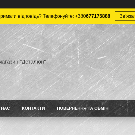
римати відповідь? Телефонуйте: +380
677175888
Зв'яза
магазин "Деталіон"
 НАС
КОНТАКТИ
ПОВЕРНЕННЯ ТА ОБМІН