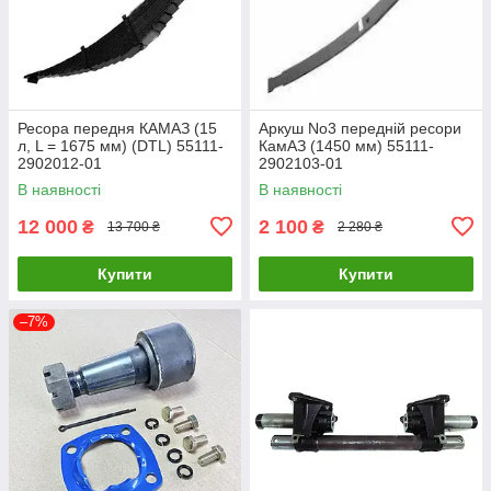
Ресора передня КАМАЗ (15
Аркуш No3 передній ресори
л, L = 1675 мм) (DTL) 55111-
КамАЗ (1450 мм) 55111-
2902012-01
2902103-01
В наявності
В наявності
12 000
2 100
₴
₴
13 700 ₴
2 280 ₴
Купити
Купити
–7%