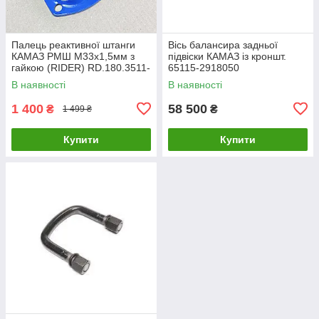
Палець реактивної штанги
Вісь балансира задньої
КАМАЗ РМШ М33х1,5мм з
підвіски КАМАЗ із кроншт.
гайкою (RIDER) RD.180.3511-
65115-2918050
026
В наявності
В наявності
1 400
58 500
₴
₴
1 499 ₴
Купити
Купити