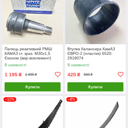
Палець реактивний РМШ
Втулка балансира КамАЗ
КАМАЗ ст. зраз. М30х1,5
ЄВРО-2 (пластик) 6520-
Єконом (вир-воелемент)
2918074
5511-2919026-15-01
В наявності
В наявності
1 195
420
₴
₴
1 495 ₴
500 ₴
Купити
Купити
–12%
–8%