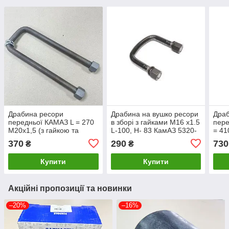
Драбина ресори
Драбина на вушко ресори
Дра
передньої КАМАЗ L = 270
в зборі з гайками М16 х1.5
пере
М20х1,5 (з гайкою та
L-100, Н- 83 КамАЗ 5320-
= 41
гровером) 4925-2902408
2912200
435м
370
290
730
₴
₴
Купити
Купити
Акційні пропозиції та новинки
–20%
–16%