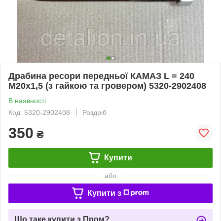
Драбина ресори передньої КАМАЗ L = 240
М20х1,5 (з гайкою та гровером) 5320-2902408
В наявності
Код: 5320-2902408
Роздріб
350
₴
Купити
або
Купити з
Що таке купити з Пром?