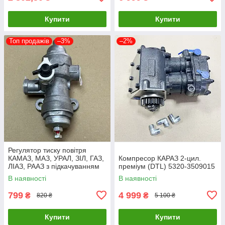
Купити
Купити
Топ продажів
–3%
–2%
Регулятор тиску повітря
КАМАЗ, МАЗ, УРАЛ, ЗІЛ, ГАЗ,
Компресор КАРАЗ 2-цил.
ЛІАЗ, РААЗ з підкачуванням
преміум (DTL) 5320-3509015
РДВ (розвантаження)
В наявності
В наявності
100.3512010
799
4 999
₴
₴
820 ₴
5 100 ₴
Купити
Купити