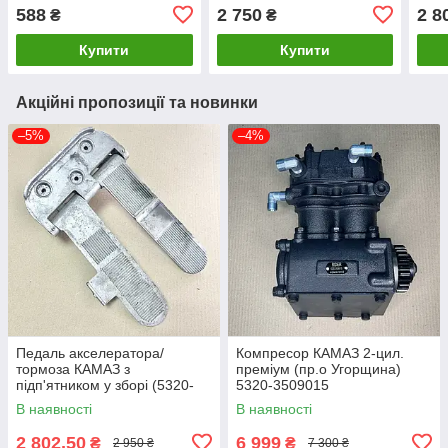
588
2 750
2 8
₴
₴
Купити
Купити
Акційні пропозиції та новинки
–5%
–4%
Педаль акселератора/
Компресор КАМАЗ 2-цил.
тормоза КАМАЗ з
преміум (пр.о Угорщина)
підп'ятником у зборі (5320-
5320-3509015
1108010/3504010) 5320-
В наявності
В наявності
1111514-10
2 802,50
6 999
₴
₴
2 950 ₴
7 300 ₴