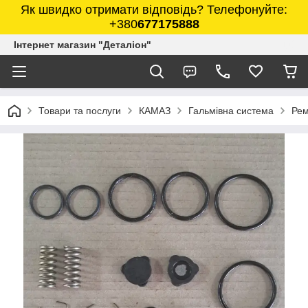
Як швидко отримати відповідь? Телефонуйте:
+380
677175888
Інтернет магазин "Деталіон"
Товари та послуги
КАМАЗ
Гальмівна система
Рем