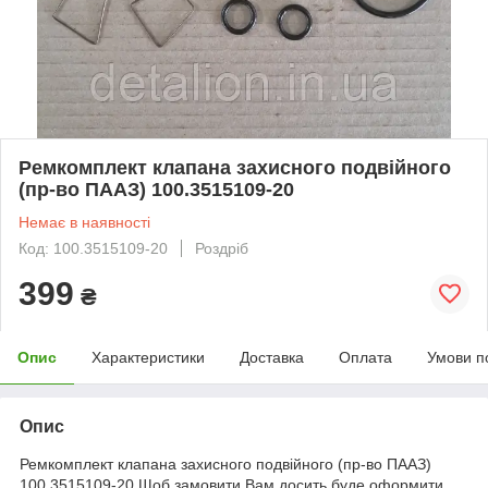
Ремкомплект клапана захисного подвійного
(пр-во ПААЗ) 100.3515109-20
Немає в наявності
Код: 100.3515109-20
Роздріб
399
₴
Опис
Характеристики
Доставка
Оплата
Умови п
Опис
Ремкомплект клапана захисного подвійного (пр-во ПААЗ)
100.3515109-20 Щоб замовити Вам досить буде оформити