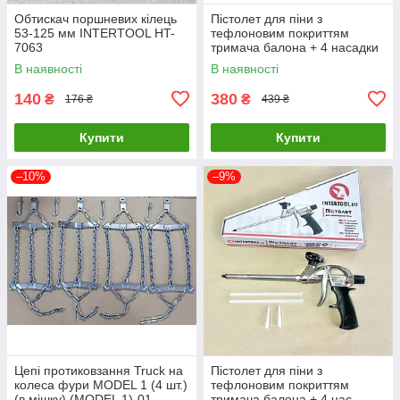
Обтискач поршневих кілець
Пістолет для піни з
53-125 мм INTERTOOL HT-
тефлоновим покриттям
7063
тримача балона + 4 насадки
професійний INTERTOOL PT-
В наявності
В наявності
0609
140
380
₴
₴
176 ₴
439 ₴
Купити
Купити
–10%
–9%
Цепі протиковзання Truck на
Пістолет для піни з
колеса фури MODEL 1 (4 шт.)
тефлоновим покриттям
(в мішку) (MODEL 1)-01
тримача балона + 4 нас.