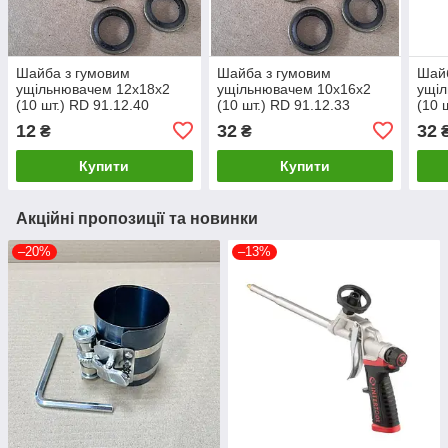
Шайба з гумовим
Шайба з гумовим
Шайб
ущільнювачем 12х18х2
ущільнювачем 10х16х2
ущі
(10 шт.) RD 91.12.40
(10 шт.) RD 91.12.33
(10 
12
32
32
₴
₴
Купити
Купити
Акційні пропозиції та новинки
–20%
–13%