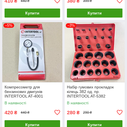
410
380
₴
₴
440 ₴
399 ₴
Купити
Купити
–5%
–3%
Компресометр для
Набір гумових прокладок
бензинових двигунів
кілець 382 од. пр.
INTERTOOL AT-4001
INTERTOOL AT-5382
В наявності
В наявності
420
280
₴
₴
440 ₴
290 ₴
Купити
Купити