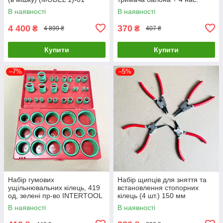
INTERTOOL PT-0604
В наявності
В наявності
4 400
370
₴
₴
4 899 ₴
407 ₴
Купити
Купити
–7%
–5%
Набір гумових
Набір щипців для зняття та
ущільнювальних кілець, 419
встановлення стопорних
од, зелені пр-во INTERTOOL
кілець (4 шт.) 150 мм
AT-5419
INTERTOOL HT-7001
В наявності
В наявності