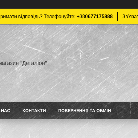
римати відповідь? Телефонуйте: +380
677175888
Зв'яза
магазин "Деталіон"
 НАС
КОНТАКТИ
ПОВЕРНЕННЯ ТА ОБМІН