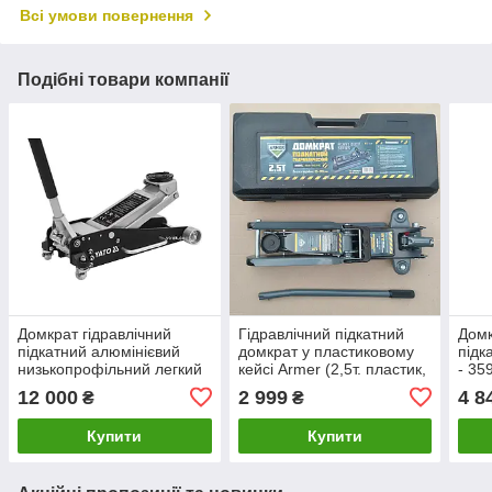
Всі умови повернення
Подібні товари компанії
Домкрат гідравлічний
Гідравлічний підкатний
Домк
підкатний алюмінієвий
домкрат у пластиковому
підк
низькопрофільний легкий
кейсі Armer (2,5т. пластик,
- 35
YATO: 2.5 т, H= 100 - 465
Н = 85/385 14 кг) ARM-
12 000
2 999
4 8
₴
₴
мм
08LPVC
Купити
Купити