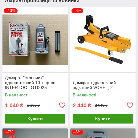
Акційні пропозиції та новинки
–13%
–8%
Домкрат "стовпчик"
одноштоковий 10 т пр-во
Домкрат гідравлічний
INTERTOOL GT0025
підкатний VOREL, 2 т
В наявності
В наявності
1 040
2 440
₴
₴
1 199 ₴
2 640 ₴
Купити
Купити
–7%
–3%