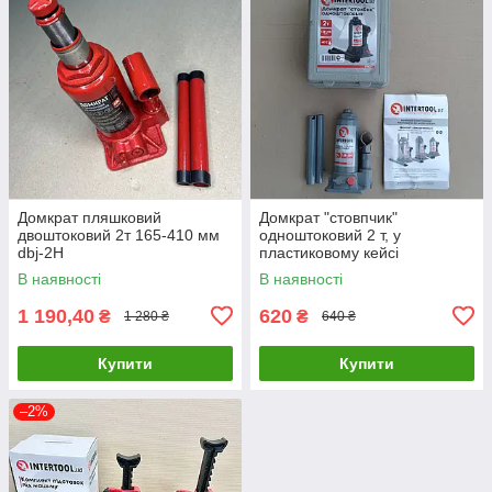
Домкрат пляшковий
Домкрат "стовпчик"
двоштоковий 2т 165-410 мм
одноштоковий 2 т, у
dbj-2H
пластиковому кейсі
INTERTOOL GT0051
В наявності
В наявності
1 190,40
620
₴
₴
1 280 ₴
640 ₴
Купити
Купити
–2%