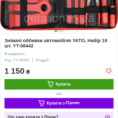
Знімачі оббивки автомобіля YATO, Набір 19
шт. YT-08442
В наявності
Код: YT-08442
Роздріб
1 150
₴
Купити
або
Купити з
Що таке купити з Пром?