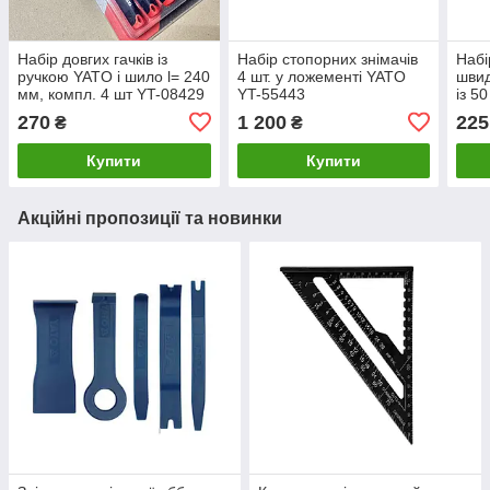
Набір довгих гачків із
Набір стопорних знімачів
Набі
ручкою YATO і шило l= 240
4 шт. у ложементі YATO
швид
мм, компл. 4 шт YT-08429
YT-55443
із 5
270
1 200
225
₴
₴
Купити
Купити
Акційні пропозиції та новинки