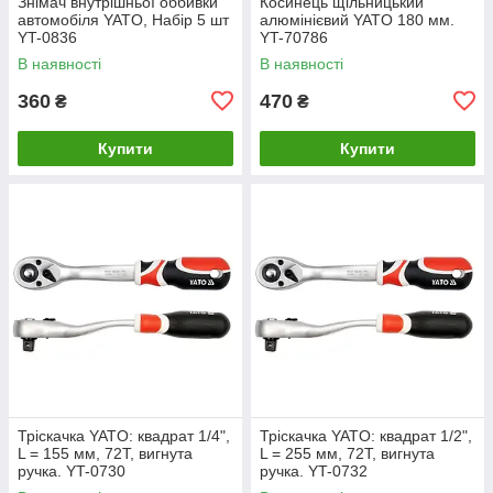
Знімач внутрішньої оббивки
Косинець щільницький
автомобіля YATO, Набір 5 шт
алюмінієвий YATO 180 мм.
YT-0836
YT-70786
В наявності
В наявності
360
470
₴
₴
Купити
Купити
Тріскачка YATO: квадрат 1/4",
Тріскачка YATO: квадрат 1/2",
L = 155 мм, 72T, вигнута
L = 255 мм, 72T, вигнута
ручка. YT-0730
ручка. YT-0732