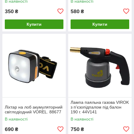
В наявності
В наявності
350
580
₴
₴
Купити
Купити
Лампа паяльна газова VIROK
Ліхтар на лоб акумуляторний
з п'єзопідпалом під балон
світлодіодний VOREL. 88677
190 г. 44V141
В наявності
В наявності
690
750
₴
₴