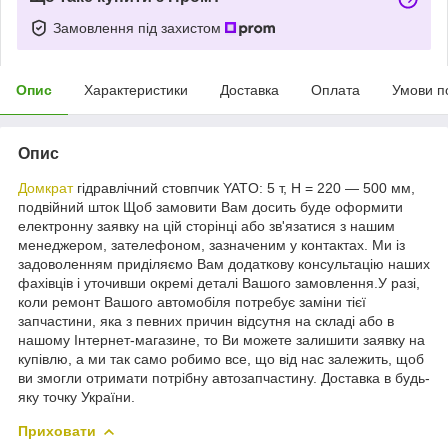
Замовлення під захистом
Опис
Характеристики
Доставка
Оплата
Умови п
Опис
Домкрат
гідравлічний стовпчик YATO: 5 т, H = 220 — 500 мм,
подвійний шток Щоб замовити Вам досить буде оформити
електронну заявку на цій сторінці або зв'язатися з нашим
менеджером, зателефоном, зазначеним у контактах. Ми із
задоволенням приділяємо Вам додаткову консультацію наших
фахівців і уточивши окремі деталі Вашого замовлення.У разі,
коли ремонт Вашого автомобіля потребує заміни тієї
запчастини, яка з певних причин відсутня на складі або в
нашому Інтернет-магазине, то Ви можете залишити заявку на
купівлю, а ми так само робимо все, що від нас залежить, щоб
ви змогли отримати потрібну автозапчастину. Доставка в будь-
яку точку України.
Приховати