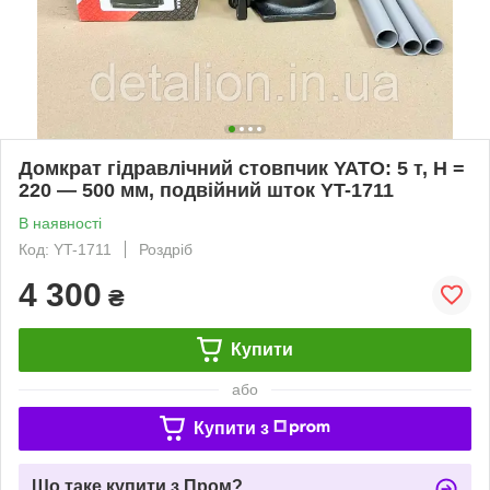
Домкрат гідравлічний стовпчик YATO: 5 т, H =
220 — 500 мм, подвійний шток YT-1711
В наявності
Код: YT-1711
Роздріб
4 300
₴
Купити
або
Купити з
Що таке купити з Пром?