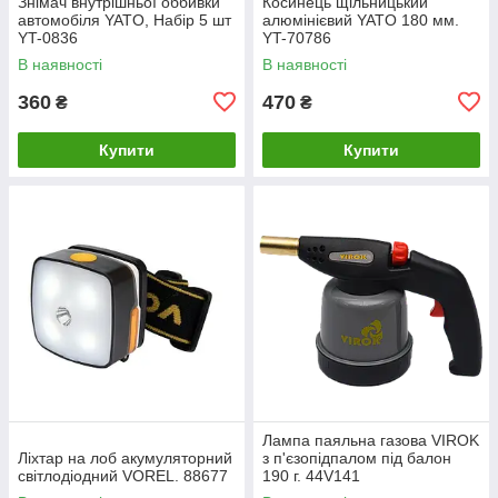
Знімач внутрішньої оббивки
Косинець щільницький
автомобіля YATO, Набір 5 шт
алюмінієвий YATO 180 мм.
YT-0836
YT-70786
В наявності
В наявності
360
470
₴
₴
Купити
Купити
Лампа паяльна газова VIROK
Ліхтар на лоб акумуляторний
з п'єзопідпалом під балон
світлодіодний VOREL. 88677
190 г. 44V141