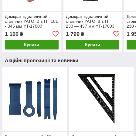
Домкрат гідравлічний
Домкрат гідравлічний
Домк
стовпчик YATO: 2 т, H= 181
стовпчик YATO: 8 т, H =
стов
- 345 мм YT-17000
230 — 457 мм YT-17003
230 
1 100
1 799
1 9
₴
₴
Купити
Купити
Акційні пропозиції та новинки