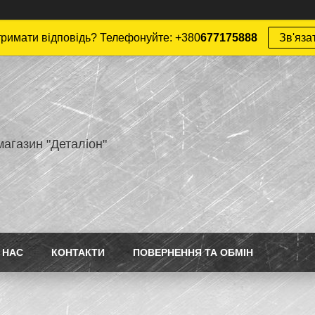
римати відповідь? Телефонуйте: +380
677175888
Зв'яза
магазин "Деталіон"
 НАС
КОНТАКТИ
ПОВЕРНЕННЯ ТА ОБМІН