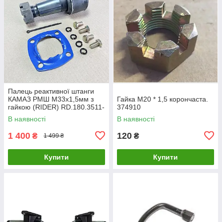
Палець реактивної штанги
КАМАЗ РМШ М33х1,5мм з
Гайка М20 * 1,5 корончаста.
гайкою (RIDER) RD.180.3511-
374910
026
В наявності
В наявності
1 400
120
₴
₴
1 499 ₴
Купити
Купити