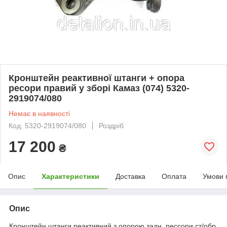
Кронштейн реактивної штанги + опора
ресори правий у зборі Камаз (074) 5320-
2919074/080
Немає в наявності
Код: 5320-2919074/080
Роздріб
17 200
₴
Опис
Характеристики
Доставка
Оплата
Умови 
Опис
Кронштейн штанги реактивний з опорою задн. рессори ст/обр.