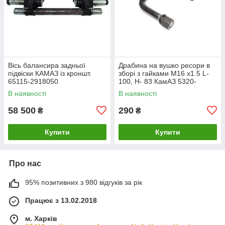
Вісь балансира задньої
Драбина на вушко ресори в
підвіски КАМАЗ із кроншт.
зборі з гайками М16 х1.5 L-
65115-2918050
100, Н- 83 КамАЗ 5320-
2912200
В наявності
В наявності
58 500
290
₴
₴
Купити
Купити
Про нас
95% позитивних з 980 відгуків за рік
Працює з 13.02.2018
м. Харків