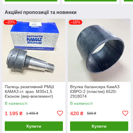
Акційні пропозиції та новинки
–20%
–16%
Палець реактивний РМШ
Втулка балансира КамАЗ
КАМАЗ ст. зраз. М30х1,5
ЄВРО-2 (пластик) 6520-
Єконом (вир-воелемент)
2918074
5511-2919026-15-01
В наявності
В наявності
1 195
420
₴
₴
1 495 ₴
500 ₴
Купити
Купити