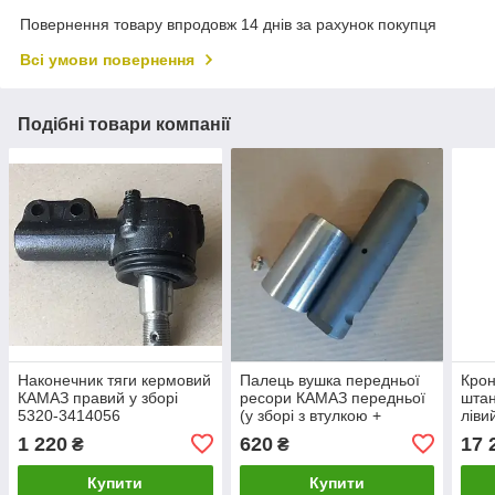
Повернення товару впродовж 14 днів за рахунок покупця
Всі умови повернення
Подібні товари компанії
Наконечник тяги кермовий
Палець вушка передньої
Крон
КАМАЗ правий у зборі
ресори КАМАЗ передньої
штан
5320-3414056
(у зборі з втулкою +
ліви
маслянка) 5320-2902478-
5320
1 220
620
17 
₴
₴
01
Купити
Купити