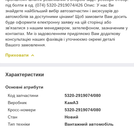
під болти в од. (074) 5320-2919074/426 Опис: У нас Ви
знайдете найбільший вибір автозапчастин і аксесуарів до
автомобілів за доступними цінами! Щоб замовити Вам досить
буде оформити електронну заявку на цій сторінці або
зв'язатися з нашим менеджером, зателефоном, зазначеним у
контактах. Ми із задоволенням приділяємо Вам додаткову
консультацію наших фахівців і уточнюємо окремі деталі
Вашого замовлення.
Приховати
Характеристики
Основні атрибути
Код запчастини
5320-2919074/080
Виробник
КамАЗ
Кросс-номери
5320-2919074/080
Стан
Новий
Тип техніки
Вантажний автомобіль