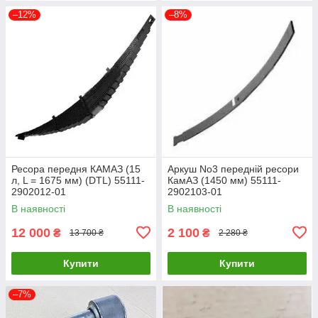
–12%
–8%
Ресора передня КАМАЗ (15
Аркуш No3 передній ресори
л, L = 1675 мм) (DTL) 55111-
КамАЗ (1450 мм) 55111-
2902012-01
2902103-01
В наявності
В наявності
12 000
2 100
₴
₴
13 700 ₴
2 280 ₴
Купити
Купити
–7%