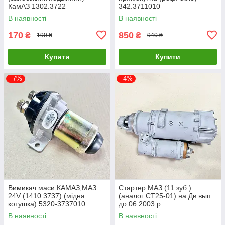
КамАЗ 1302.3722
342.3711010
В наявності
В наявності
170
850
₴
₴
190 ₴
940 ₴
Купити
Купити
–7%
–4%
Вимикач маси КАМАЗ,МАЗ
Стартер МАЗ (11 зуб.)
24V (1410.3737) (мідна
(аналог СТ25-01) на Дв вып.
котушка) 5320-3737010
до 06.2003 р.
СТ142Т-3708000
В наявності
В наявності