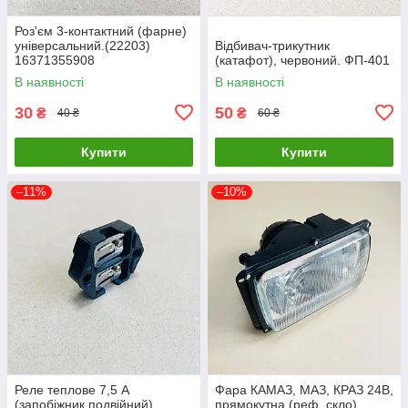
Роз'єм 3-контактний (фарне)
універсальний.(22203)
Відбивач-трикутник
16371355908
(катафот), червоний. ФП-401
В наявності
В наявності
30
50
₴
₴
40 ₴
60 ₴
Купити
Купити
–11%
–10%
Реле теплове 7,5 А
Фара КАМАЗ, МАЗ, КРАЗ 24В,
(запобіжник подвійний)
прямокутна (реф. скло)