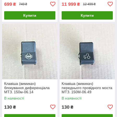
699
11 999
₴
₴
749 ₴
12 499 ₴
Купити
Купити
Клавіша (вимикач)
Клавіша (вимикач)
блокування диференціала
переднього провідного моста
МТЗ. 150м-06.14
МТЗ. 150М-06.49
В наявності
В наявності
130
130
₴
₴