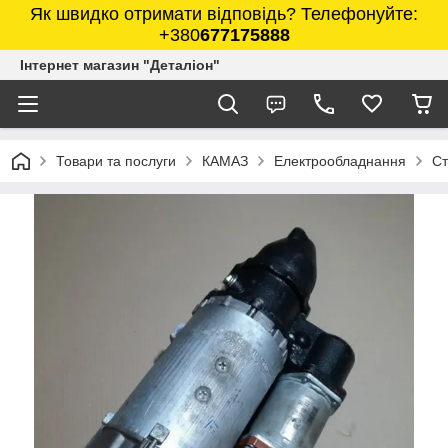
Як швидко отримати відповідь? Телефонуйте:
+380
677175888
Інтернет магазин "Деталіон"
Товари та послуги
КАМАЗ
Електрообладнання
Ст