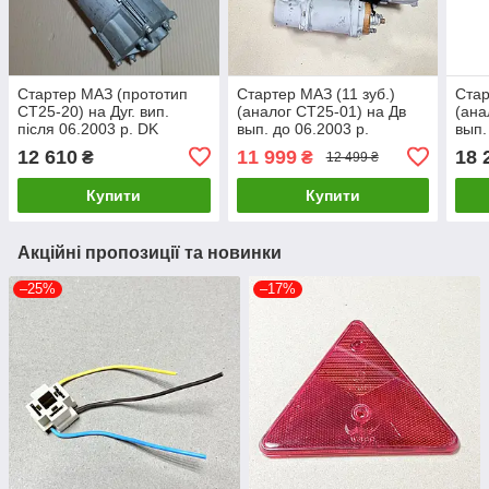
Стартер МАЗ (прототип
Стартер МАЗ (11 зуб.)
Стар
СТ25-20) на Дуг. вип.
(аналог СТ25-01) на Дв
(ана
після 06.2003 р. DK
вып. до 06.2003 р.
вып.
СТ142Т-3708000-10
СТ142Т-3708000
СТ1
12 610
11 999
18 
₴
₴
12 499 ₴
Купити
Купити
Акційні пропозиції та новинки
–25%
–17%