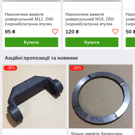
Наконечник важеля
Наконечник важеля
Нако
універсальний М12, D40
універсальний М16, D50
унів
(чорний)латунна втулка
(чорний)латунна втулка
(чор
різь внутрішня М10. DTL-
різь внутрішня М16. DTL-
різь
95
120
50
₴
₴
2738
2739
274
Купити
Купити
Акційні пропозиції та новинки
–36%
–25%
Кільце завзяте балансира