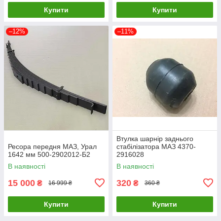
Купити
Купити
–12%
–11%
Втулка шарнір заднього
Ресора передня МАЗ, Урал
стабілізатора МАЗ 4370-
1642 мм 500-2902012-Б2
2916028
В наявності
В наявності
15 000
320
₴
₴
16 999 ₴
360 ₴
Купити
Купити