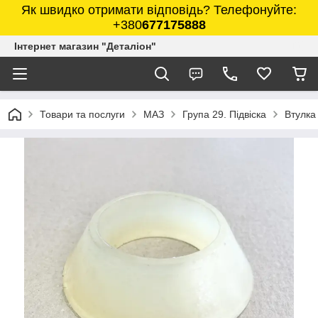
Як швидко отримати відповідь? Телефонуйте:
+380
677175888
Інтернет магазин "Деталіон"
Товари та послуги
МАЗ
Група 29. Підвіска
Втулка