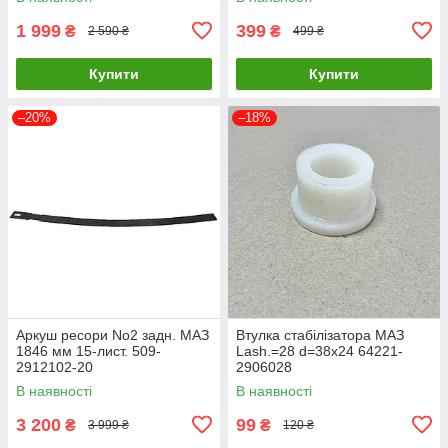
1 999
399
₴
₴
2 590 ₴
499 ₴
Купити
Купити
–20%
–18%
Аркуш ресори No2 задн. МАЗ
Втулка стабілізатора МАЗ
1846 мм 15-лист. 509-
Lash.=28 d=38х24 64221-
2912102-20
2906028
В наявності
В наявності
3 200
99
₴
₴
3 999 ₴
120 ₴