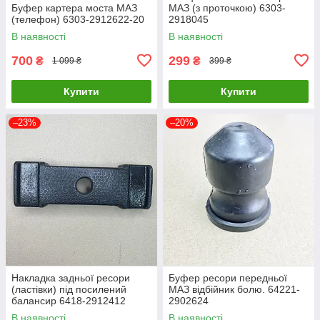
Буфер картера моста МАЗ
МАЗ (з проточкою) 6303-
(телефон) 6303-2912622-20
2918045
В наявності
В наявності
700
299
₴
₴
1 099 ₴
399 ₴
Купити
Купити
–23%
–20%
Накладка задньої ресори
Буфер ресори передньої
(ластівки) під посилений
МАЗ відбійник болю. 64221-
балансир 6418-2912412
2902624
В наявності
В наявності