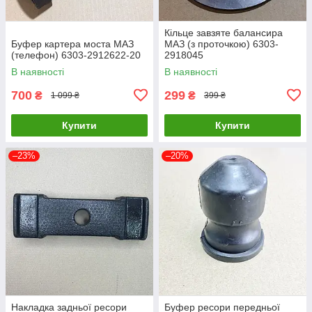
Кільце завзяте балансира
Буфер картера моста МАЗ
МАЗ (з проточкою) 6303-
(телефон) 6303-2912622-20
2918045
В наявності
В наявності
700
299
₴
₴
1 099 ₴
399 ₴
Купити
Купити
–23%
–20%
Накладка задньої ресори
Буфер ресори передньої