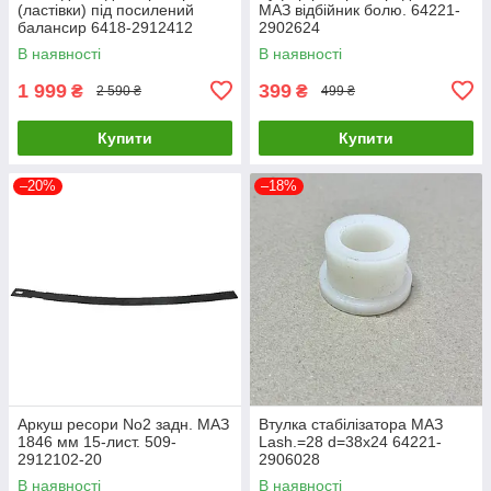
(ластівки) під посилений
МАЗ відбійник болю. 64221-
балансир 6418-2912412
2902624
В наявності
В наявності
1 999
399
₴
₴
2 590 ₴
499 ₴
Купити
Купити
–20%
–18%
Аркуш ресори No2 задн. МАЗ
Втулка стабілізатора МАЗ
1846 мм 15-лист. 509-
Lash.=28 d=38х24 64221-
2912102-20
2906028
В наявності
В наявності