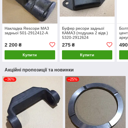
Накладка Resсори МАЗ
Буфер ресори задньої
Болт
задньої 501-2912412-А
КАМАЗ (подушка 2 відв.)
цент
5320-2912624
арку
мм) 
2 200
275
490
₴
₴
Купити
Купити
Акційні пропозиції та новинки
–36%
–25%