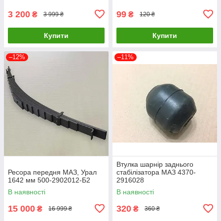
3 200
99
₴
₴
3 999 ₴
120 ₴
Купити
Купити
–12%
–11%
Втулка шарнір заднього
Ресора передня МАЗ, Урал
стабілізатора МАЗ 4370-
1642 мм 500-2902012-Б2
2916028
В наявності
В наявності
15 000
320
₴
₴
16 999 ₴
360 ₴