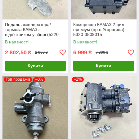
Педаль акселератора/
Компресор КАМАЗ 2-цил.
тормоза КАМАЗ з
преміум (пр.о Угорщина)
підп'ятником у зборі (5320-
5320-3509015
1108010/3504010) 5320-
В наявності
В наявності
1111514-10
2 802,50
6 999
₴
₴
2 950 ₴
7 300 ₴
Купити
Купити
Топ продажів
–3%
–2%