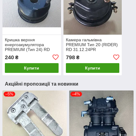
Кришка верхня
Камера гальмівна
енергоакумулятора
PREMIUM Тип 20 (RIDER)
PREMIUM (Тип 24) RD
RD 31.12.24PR
31.12.31PR
240
798
₴
₴
Купити
Купити
Акційні пропозиції та новинки
–5%
–4%