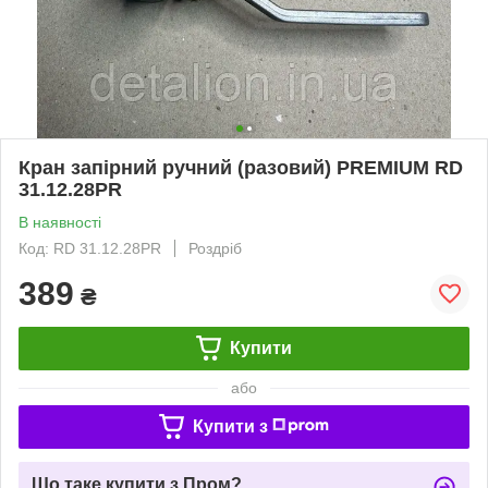
Кран запірний ручний (разовий) PREMIUM RD
31.12.28PR
В наявності
Код: RD 31.12.28PR
Роздріб
389
₴
Купити
або
Купити з
Що таке купити з Пром?