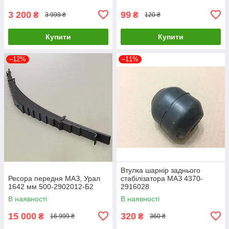
3 200
99
₴
₴
3 999 ₴
120 ₴
Купити
Купити
–12%
–11%
Втулка шарнір заднього
Ресора передня МАЗ, Урал
стабілізатора МАЗ 4370-
1642 мм 500-2902012-Б2
2916028
В наявності
В наявності
15 000
320
₴
₴
16 999 ₴
360 ₴