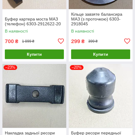
Кільце завзяте балансира
Буфер картера моста МАЗ
МАЗ (з проточкою) 6303-
(телефон) 6303-2912622-20
2918045
В наявності
В наявності
700
299
₴
₴
1 099 ₴
399 ₴
Купити
Купити
–23%
–20%
Накладка задньої ресори
Буфер ресори передньої