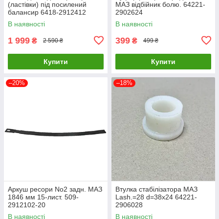
(ластівки) під посилений
МАЗ відбійник болю. 64221-
балансир 6418-2912412
2902624
В наявності
В наявності
1 999
399
₴
₴
2 590 ₴
499 ₴
Купити
Купити
–20%
–18%
Аркуш ресори No2 задн. МАЗ
Втулка стабілізатора МАЗ
1846 мм 15-лист. 509-
Lash.=28 d=38х24 64221-
2912102-20
2906028
В наявності
В наявності