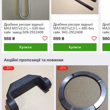
Драбина ресори задньої
Драбина ресори задньої
Драб
МАЗ М27х2,0 L = 530 без
МАЗ М27х2,0 L = 485 без
МАЗ 
гайк. завод 509-2912408
гайк. 941-2912408
гайк
988
899
980
₴
₴
Купити
Купити
Акційні пропозиції та новинки
–36%
–25%