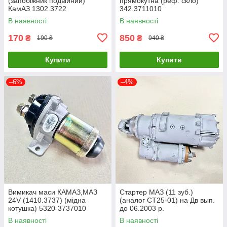
(запобіжник подвійний)
прямокутна (реф. скло)
КамАЗ 1302.3722
342.3711010
В наявності
В наявності
170
850
₴
₴
190 ₴
940 ₴
Купити
Купити
–6%
–4%
Вимикач маси КАМАЗ,МАЗ
Стартер МАЗ (11 зуб.)
24V (1410.3737) (мідна
(аналог СТ25-01) на Дв вып.
котушка) 5320-3737010
до 06.2003 р.
СТ142Т-3708000
В наявності
В наявності