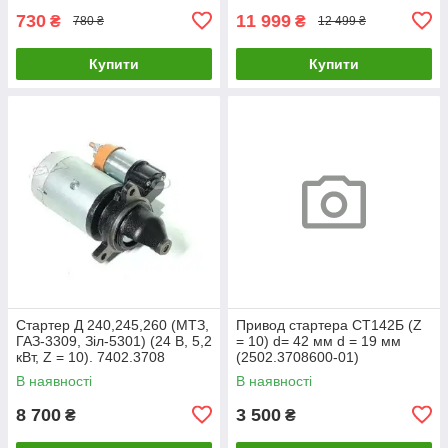
730
11 999
₴
₴
780 ₴
12 499 ₴
Купити
Купити
Стартер Д 240,245,260 (МТЗ,
Привод стартера СТ142Б (Z
ГАЗ-3309, Зіл-5301) (24 В, 5,2
= 10) d= 42 мм d = 19 мм
кВт, Z = 10). 7402.3708
(2502.3708600-01)
СТ142Т-3708600
В наявності
В наявності
8 700
3 500
₴
₴