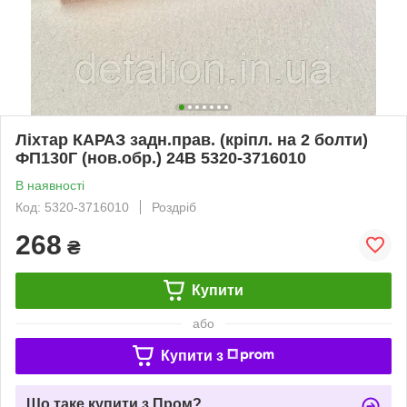
Ліхтар КАРАЗ задн.прав. (кріпл. на 2 болти)
ФП130Г (нов.обр.) 24В 5320-3716010
В наявності
Код: 5320-3716010
Роздріб
268
₴
Купити
або
Купити з
Що таке купити з Пром?