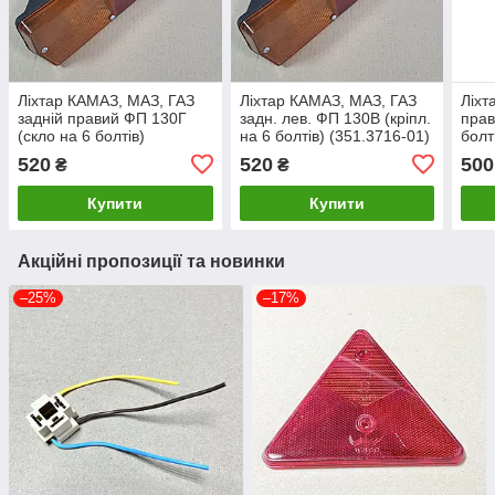
Ліхтар КАМАЗ, МАЗ, ГАЗ
Ліхтар КАМАЗ, МАЗ, ГАЗ
Ліхт
задній правий ФП 130Г
задн. лев. ФП 130В (кріпл.
прав
(скло на 6 болтів)
на 6 болтів) (351.3716-01)
болт
(354.3716-01) 5320-
5320-3716011
520
520
500
₴
₴
3716010
Купити
Купити
Акційні пропозиції та новинки
–25%
–17%