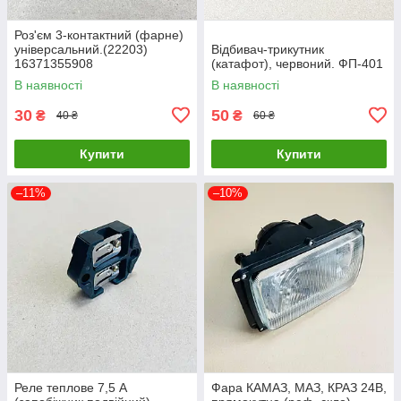
Роз'єм 3-контактний (фарне)
універсальний.(22203)
Відбивач-трикутник
16371355908
(катафот), червоний. ФП-401
В наявності
В наявності
30
50
₴
₴
40 ₴
60 ₴
Купити
Купити
–11%
–10%
Реле теплове 7,5 А
Фара КАМАЗ, МАЗ, КРАЗ 24В,